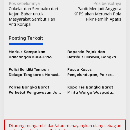
N
Pos sebelumnya
Pos berikutnya
Cokelat dan Sembako dari
Pardi: Menjadi Anggota
a
Kejari Babar untuk
KPPS akan Merubah Pola
v
Masyarakat Sambut Hari
Pikir Pemilih Apatis
Anti Korupsi
i
g
Posting Terkait
a
s
Markus Sampaikan
Raperda Pajak dan
Rancangan KUPA-PPAS
Retribusi Direvisi, Bangka
i
Perubahan APBD 2026 ke
Barat Tambah Objek
p
DPRD Bangka Barat
Retribusi Baru
Polisi Selidiki Temuan
Pasca Kasus
Diduga Tengkorak Manusia
Penyelundupan, Polres
o
di Kecamatan Jebus
Bangka Barat Perkuat
s
Sinergi Pengamanan di
Polres Bangka Barat
Kapolres Bangka Barat
Pelabuhan Tanjung Kalian
Perketat Pengawasan Jalur
Minta Warga Waspada
Laut, Pastikan Tak Ada
Karhutla dan Segera
Timah Ilegal Keluar dari
Laporkan Titik Api
Babel
Dilarang mengambil dan/atau menayangkan ulang sebagian