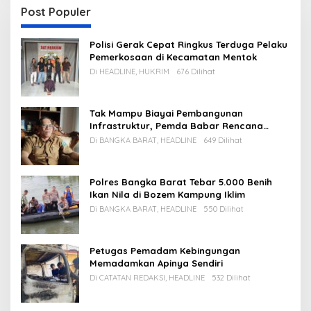
Post Populer
Polisi Gerak Cepat Ringkus Terduga Pelaku
Pemerkosaan di Kecamatan Mentok
Di HEADLINE, HUKRIM
676 Dilihat
Tak Mampu Biayai Pembangunan
Infrastruktur, Pemda Babar Rencana
Utang Rp65 M
Di BANGKA BARAT, HEADLINE
649 Dilihat
Polres Bangka Barat Tebar 5.000 Benih
Ikan Nila di Bozem Kampung Iklim
Di BANGKA BARAT, HEADLINE
550 Dilihat
Petugas Pemadam Kebingungan
Memadamkan Apinya Sendiri
Di CATATAN REDAKSI, HEADLINE
532 Dilihat