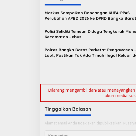
i
g
Markus Sampaikan Rancangan KUPA-PPAS
a
Perubahan APBD 2026 ke DPRD Bangka Bara
s
Polisi Selidiki Temuan Diduga Tengkorak Manu
i
Kecamatan Jebus
p
o
Polres Bangka Barat Perketat Pengawasan J
Laut, Pastikan Tak Ada Timah Ilegal Keluar d
s
Babel
Dilarang mengambil dan/atau menayangkan ul
akun media sosia
Tinggalkan Balasan
Alamat email Anda tidak akan dipublikasikan.
Ruas ya