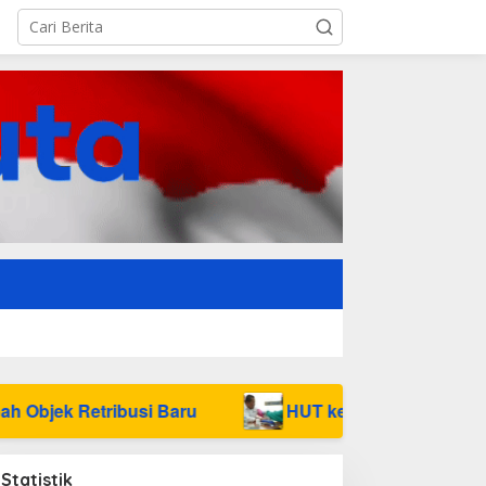
i Baru
HUT ke-50 PT Timah Hadirkan Layanan Kes
Statistik