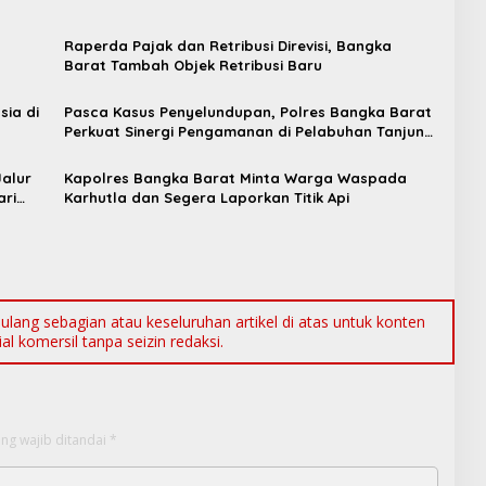
Raperda Pajak dan Retribusi Direvisi, Bangka
t
Barat Tambah Objek Retribusi Baru
sia di
Pasca Kasus Penyelundupan, Polres Bangka Barat
Perkuat Sinergi Pengamanan di Pelabuhan Tanjung
Kalian
alur
Kapolres Bangka Barat Minta Warga Waspada
ari
Karhutla dan Segera Laporkan Titik Api
ang sebagian atau keseluruhan artikel di atas untuk konten
l komersil tanpa seizin redaksi.
ng wajib ditandai
*