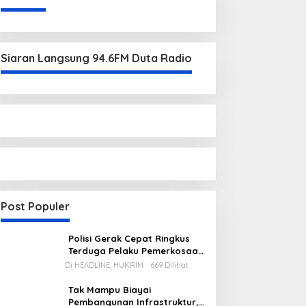
Siaran Langsung 94.6FM Duta Radio
Post Populer
Polisi Gerak Cepat Ringkus
Terduga Pelaku Pemerkosaan
di Kecamatan Mentok
Di HEADLINE, HUKRIM
669 Dilihat
Tak Mampu Biayai
Pembangunan Infrastruktur,