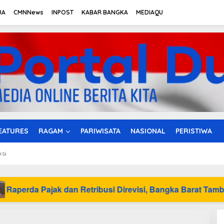
RA
CMNNews
INPOST
KABAR BANGKA
MEDIAQU
EATURES
RAGAM
PARIWISATA
NASIONAL
PERISTIWA
ksi
an Retribusi Direvisi, Bangka Barat Tambah Objek Retribus