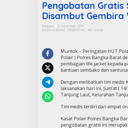
Pengobatan Gratis S
Disambut Gembira
Redaksi
15 November 2019
BANGKA BARAT
,
KESEHATAN
447 Dilihat
Muntok – Peringatan HUT Polairu
Polair ) Polres Bangka Barat de
pembagian life jacket kepada p
bantuan sembako dan santunan
Dengan melibatkan tim medis K
laksanakan hari ini, Jum’at ( 1
Tanjung Laut, Kelurahan Tanj
Tim medis terdiri dari empat or
Kasat Polair Polres Bangka Bar
pengobatan gratis ini merupak