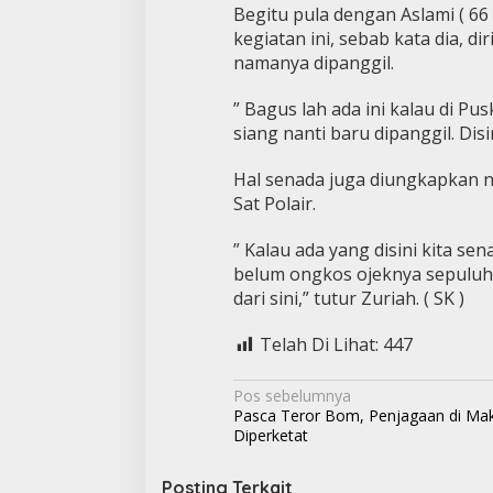
Begitu pula dengan Aslami ( 
kegiatan ini, sebab kata dia, d
namanya dipanggil.
” Bagus lah ada ini kalau di P
siang nanti baru dipanggil. Disi
Hal senada juga diungkapkan ne
Sat Polair.
” Kalau ada yang disini kita se
belum ongkos ojeknya sepuluh r
dari sini,” tutur Zuriah. ( SK )
Telah Di Lihat:
447
N
Pos sebelumnya
Pasca Teror Bom, Penjagaan di Mak
a
Diperketat
v
Posting Terkait