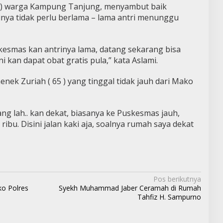
66 ) warga Kampung Tanjung, menyambut baik
irinya tidak perlu berlama – lama antri menunggu
uskesmas kan antrinya lama, datang sekarang bisa
ni kan dapat obat gratis pula,” kata Aslami.
nek Zuriah ( 65 ) yang tinggal tidak jauh dari Mako
nang lah.. kan dekat, biasanya ke Puskesmas jauh,
ibu. Disini jalan kaki aja, soalnya rumah saya dekat
Pos berikutnya
o Polres
Syekh Muhammad Jaber Ceramah di Rumah
Tahfiz H. Sampurno