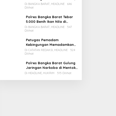
Pemda Babar Rencana Utang
Di BANGKA BARAT, HEADLINE
646
Dilihat
Rp65 M
Polres Bangka Barat Tebar
5.000 Benih Ikan Nila di
Bozem Kampung Iklim
Di BANGKA BARAT, HEADLINE
547
Dilihat
Petugas Pemadam
Kebingungan Memadamkan
Apinya Sendiri
Di CATATAN REDAKSI, HEADLINE
524
Dilihat
Polres Bangka Barat Gulung
Jaringan Narkoba di Mentok,
2 Pemain Besar Diamankan, 1
Di HEADLINE, HUKRIM
515 Dilihat
Bandar Masih Buron