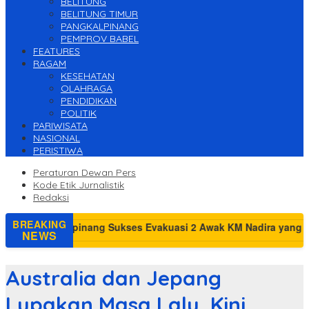
BELITUNG
BELITUNG TIMUR
PANGKALPINANG
PEMPROV BABEL
FEATURES
RAGAM
KESEHATAN
OLAHRAGA
PENDIDIKAN
POLITIK
PARIWISATA
NASIONAL
PERISTIWA
Peraturan Dewan Pers
Kode Etik Jurnalistik
Redaksi
BREAKING
NEWS
Australia dan Jepang
Lupakan Masa Lalu, Kini