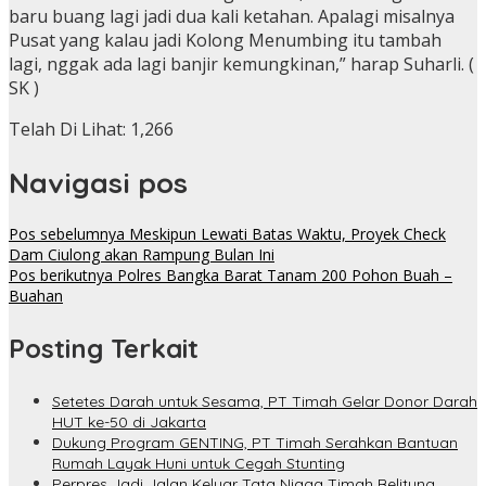
baru buang lagi jadi dua kali ketahan. Apalagi misalnya
Pusat yang kalau jadi Kolong Menumbing itu tambah
lagi, nggak ada lagi banjir kemungkinan,” harap Suharli. (
SK )
Telah Di Lihat:
1,266
Navigasi pos
Pos sebelumnya
Meskipun Lewati Batas Waktu, Proyek Check
Dam Ciulong akan Rampung Bulan Ini
Pos berikutnya
Polres Bangka Barat Tanam 200 Pohon Buah –
Buahan
Posting Terkait
Setetes Darah untuk Sesama, PT Timah Gelar Donor Darah
HUT ke-50 di Jakarta
Dukung Program GENTING, PT Timah Serahkan Bantuan
Rumah Layak Huni untuk Cegah Stunting
Perpres Jadi Jalan Keluar Tata Niaga Timah Belitung,