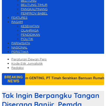
BELITUNG
BELITUNG TIMUR
PANGKALPINANG
PEMPROV BABEL
FEATURES
RAGAM
KESEHATAN
OLAHRAGA
PENDIDIKAN
POLITIK
PARIWISATA
NASIONAL
PERISTIWA
Peraturan Dewan Pers
Kode Etik Jurnalistik
Redaksi
BREAKING
NEWS
Tak Ingin Berpangku Tangan
Diserang Banjir, Pemda