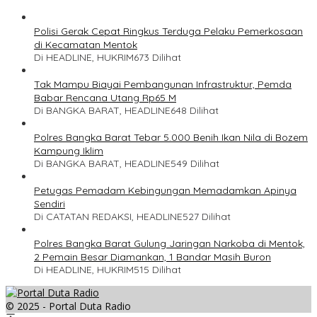
Polisi Gerak Cepat Ringkus Terduga Pelaku Pemerkosaan
di Kecamatan Mentok
Di HEADLINE, HUKRIM
673 Dilihat
Tak Mampu Biayai Pembangunan Infrastruktur, Pemda
Babar Rencana Utang Rp65 M
Di BANGKA BARAT, HEADLINE
648 Dilihat
Polres Bangka Barat Tebar 5.000 Benih Ikan Nila di Bozem
Kampung Iklim
Di BANGKA BARAT, HEADLINE
549 Dilihat
Petugas Pemadam Kebingungan Memadamkan Apinya
Sendiri
Di CATATAN REDAKSI, HEADLINE
527 Dilihat
Polres Bangka Barat Gulung Jaringan Narkoba di Mentok,
2 Pemain Besar Diamankan, 1 Bandar Masih Buron
Di HEADLINE, HUKRIM
515 Dilihat
© 2025 - Portal Duta Radio