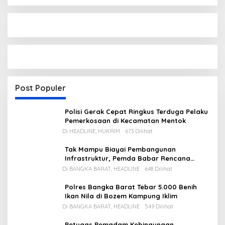
Post Populer
Polisi Gerak Cepat Ringkus Terduga Pelaku
Pemerkosaan di Kecamatan Mentok
Di HEADLINE, HUKRIM
673 Dilihat
Tak Mampu Biayai Pembangunan
Infrastruktur, Pemda Babar Rencana
Utang Rp65 M
Di BANGKA BARAT, HEADLINE
648 Dilihat
Polres Bangka Barat Tebar 5.000 Benih
Ikan Nila di Bozem Kampung Iklim
Di BANGKA BARAT, HEADLINE
549 Dilihat
Petugas Pemadam Kebingungan