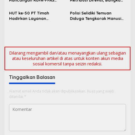
p
Perubahan APBD 2026 ke
Barat Tambah Objek
o
DPRD Bangka Barat
Retribusi Baru
HUT ke-50 PT Timah
Polisi Selidiki Temuan
s
Hadirkan Layanan
Diduga Tengkorak Manusia
Kesehatan Gratis untuk
di Kecamatan Jebus
Masyarakat Jakarta
Dilarang mengambil dan/atau menayangkan ulang sebagian
atau keseluruhan artikel di atas untuk konten akun media
sosial komersil tanpa seizin redaksi.
Tinggalkan Balasan
Alamat email Anda tidak akan dipublikasikan.
Ruas yang wajib
ditandai
*