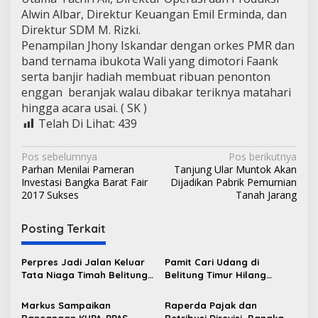
Alwin Albar, Direktur Keuangan Emil Erminda, dan
Direktur SDM M. Rizki.
Penampilan Jhony Iskandar dengan orkes PMR dan
band ternama ibukota Wali yang dimotori Faank
serta banjir hadiah membuat ribuan penonton
enggan beranjak walau dibakar teriknya matahari
hingga acara usai. ( SK )
Telah Di Lihat:
439
N
Pos sebelumnya
Pos berikutnya
Parhan Menilai Pameran
Tanjung Ular Muntok Akan
a
Investasi Bangka Barat Fair
Dijadikan Pabrik Pemurnian
v
2017 Sukses
Tanah Jarang
i
Posting Terkait
g
a
Perpres Jadi Jalan Keluar
Pamit Cari Udang di
s
Tata Niaga Timah Belitung,
Belitung Timur Hilang
Bambang Patijaya Minta
Diduga Diterkam Buaya di
i
Masyarakat Bersabar
Kolong Kero
Markus Sampaikan
Raperda Pajak dan
Rancangan KUPA-PPAS
Retribusi Direvisi, Bangka