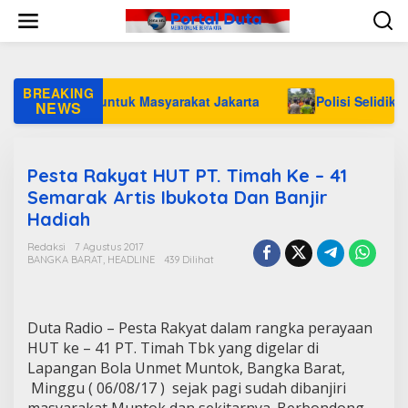
L
e
w
a
t
i
BREAKING
Gratis untuk Masyarakat Jakarta
Polisi Selidiki Temua
k
NEWS
e
k
o
n
Pesta Rakyat HUT PT. Timah Ke – 41
t
Semarak Artis Ibukota Dan Banjir
e
Hadiah
n
Redaksi
7 Agustus 2017
BANGKA BARAT
,
HEADLINE
439 Dilihat
Duta Radio – Pesta Rakyat dalam rangka perayaan
HUT ke – 41 PT. Timah Tbk yang digelar di
Lapangan Bola Unmet Muntok, Bangka Barat,
Minggu ( 06/08/17 ) sejak pagi sudah dibanjiri