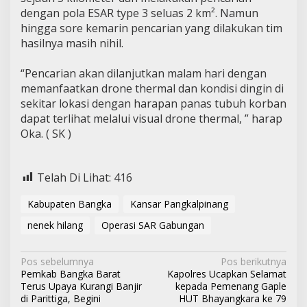
dengan pola ESAR type 3 seluas 2 km². Namun
hingga sore kemarin pencarian yang dilakukan tim
hasilnya masih nihil.
“Pencarian akan dilanjutkan malam hari dengan
memanfaatkan drone thermal dan kondisi dingin di
sekitar lokasi dengan harapan panas tubuh korban
dapat terlihat melalui visual drone thermal, ” harap
Oka. ( SK )
Telah Di Lihat:
416
Kabupaten Bangka
Kansar Pangkalpinang
nenek hilang
Operasi SAR Gabungan
N
Pos sebelumnya
Pos berikutnya
Pemkab Bangka Barat
Kapolres Ucapkan Selamat
a
Terus Upaya Kurangi Banjir
kepada Pemenang Gaple
v
di Parittiga, Begini
HUT Bhayangkara ke 79