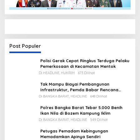
Post Populer
Polisi Gerak Cepat Ringkus Terduga Pelaku
Pemerkosaan di Kecamatan Mentok
Di HEADLINE, HUKRIM
673 Dilihat
Tak Mampu Biayai Pembangunan
Infrastruktur, Pemda Babar Rencana
Utang Rp65 M
Di BANGKA BARAT, HEADLINE
648 Dilihat
Polres Bangka Barat Tebar 5.000 Benih
Ikan Nila di Bozem Kampung Iklim
Di BANGKA BARAT, HEADLINE
549 Dilihat
Petugas Pemadam Kebingungan
Memadamkan Apinya Sendiri