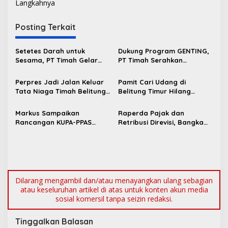
Langkahnya
i
g
Posting Terkait
a
s
Setetes Darah untuk
Dukung Program GENTING,
Sesama, PT Timah Gelar
PT Timah Serahkan
i
Donor Darah HUT ke-50 di
Bantuan Rumah Layak Huni
p
Jakarta
untuk Cegah Stunting
Perpres Jadi Jalan Keluar
Pamit Cari Udang di
Tata Niaga Timah Belitung,
Belitung Timur Hilang
o
Bambang Patijaya Minta
Diduga Diterkam Buaya di
s
Masyarakat Bersabar
Kolong Kero
Markus Sampaikan
Raperda Pajak dan
Rancangan KUPA-PPAS
Retribusi Direvisi, Bangka
Perubahan APBD 2026 ke
Barat Tambah Objek
DPRD Bangka Barat
Retribusi Baru
Dilarang mengambil dan/atau menayangkan ulang sebagian
atau keseluruhan artikel di atas untuk konten akun media
sosial komersil tanpa seizin redaksi.
Tinggalkan Balasan