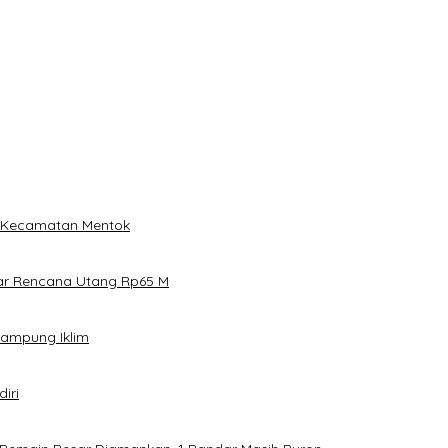
i Kecamatan Mentok
ar Rencana Utang Rp65 M
Kampung Iklim
iri