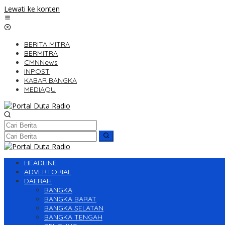
Lewati ke konten
BERITA MITRA
BERMITRA
CMNNews
INPOST
KABAR BANGKA
MEDIAQU
HEADLINE
ADVERTORIAL
DAERAH
BANGKA
BANGKA BARAT
BANGKA SELATAN
BANGKA TENGAH