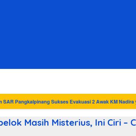
ukses Evakuasi 2 Awak KM Nadira yang Kandas di Pantai
lok Masih Misterius, Ini Ciri – C