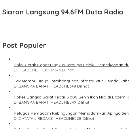
Siaran Langsung 94.6FM Duta Radio
Post Populer
Polisi Gerak Cepat Ringkus Terduga Pelaku Pemerkosaan d
Di HEADLINE, HUKRIM
673 Dilihat
Tak Mampu Biayai Pembangunan Infrastruktur, Pemda Bab
Di BANGKA BARAT, HEADLINE
648 Dilihat
Polres Bangka Barat Tebar 5.000 Benih Ikan Nila di Bozem 
Di BANGKA BARAT, HEADLINE
549 Dilihat
Petugas Pemadam Kebingungan Memadamkan Apinya Send
Di CATATAN REDAKSI, HEADLINE
528 Dilihat