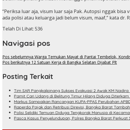
“Periksa luar aja, visum luar saja Pak. Autopsi nggak bis
ada polisi atau keluarga jadi belum visum, maaf,” kata dr. R
Telah Di Lihat:
536
Navigasi pos
Pos sebelumnya
Warga Temukan Mayat di Pantai Tembelok, Kond
Pos berikutnya
12 Satuan Kerja di Bangka Selatan Dijabat Plt
Posting Terkait
Tim SAR Pangkalpinang Sukses Evakuasi 2 Awak KM Nadira 
Pamit Cari Udang di Belitung Timur Hilang Diduga Diterkam
Markus Sampaikan Rancangan KUPA-PPAS Perubahan APBD
Raperda Pajak dan Retribusi Direvisi, Bangka Barat Tambah
Polisi Selidiki Temuan Diduga Tengkorak Manusia di Kecam
Pasca Kasus Penyelundupan, Polres Bangka Barat Perkuat 