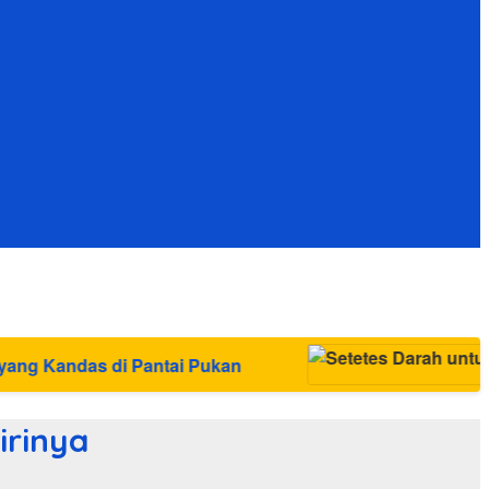
 Pukan
irinya