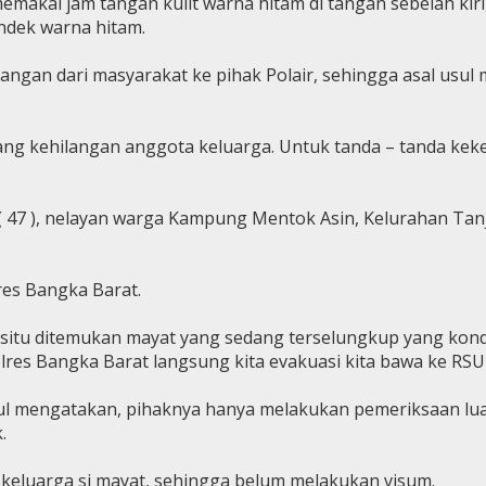
i, memakai jam tangan kulit warna hitam di tangan sebelah ki
ndek warna hitam.
langan dari masyarakat ke pihak Polair, sehingga asal usu
tang kehilangan anggota keluarga. Untuk tanda – tanda kek
 47 ), nelayan warga Kampung Mentok Asin, Kelurahan Tanjun
res Bangka Barat.
isitu ditemukan mayat yang sedang terselungkup yang kon
 Polres Bangka Barat langsung kita evakuasi kita bawa ke RSU
izul mengatakan, pihaknya hanya melakukan pemeriksaan lu
.
 keluarga si mayat, sehingga belum melakukan visum.