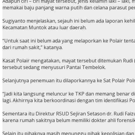
Adapun ciri – ciri mayat tersebut, jenis kelamin laki – lak
memakai baju panjang warna putih dan celana parasut pe
Sugiyanto menjelaskan, sejauh ini belum ada laporan kehi
Kecamatan Muntok atau luar daerah.
“Untuk saat ini belum ada yang melaporkan ke Polair ten
dari rumah sakit,” katanya.
Kasat Polair mengatakan, mayat tersebut ditemukan Rudi (
tersebut sedang menyusuri Pantai Tembelok.
Selanjutnya penemuan itu dilaporkannya ke Sat Polair Pol
“Jadi kita langsung meluncur ke TKP dan memang benar d
lagi. Akhirnya kita berkoordinasi dengan tim identifikasi
Sementara itu Direktur RSUD Sejiran Setason dr. Rudi Fa
karena rumah sakitnya belum memiliki dokter ahli forensik
Selain itu pihaknya masih menunggu pihak kepolisian dan