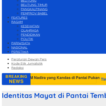
BELITUNG
BELITUNG TIMUR
PANGKALPINANG
PEMPROV BABEL
FEATURES
RAGAM
KESEHATAN
OLAHRAGA
PENDIDIKAN
POLITIK
PARIWISATA
NASIONAL
PERISTIWA
Peraturan Dewan Pers
Kode Etik Jurnalistik
Redaksi
BREAKING
Tim SAR Pangkalpinang S
NEWS
Identitas Mayat di Pantai Tembe