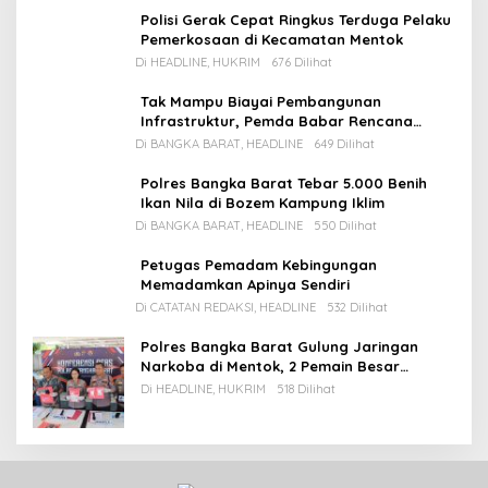
Polisi Gerak Cepat Ringkus Terduga Pelaku
Pemerkosaan di Kecamatan Mentok
Di HEADLINE, HUKRIM
676 Dilihat
Tak Mampu Biayai Pembangunan
Infrastruktur, Pemda Babar Rencana
Utang Rp65 M
Di BANGKA BARAT, HEADLINE
649 Dilihat
Polres Bangka Barat Tebar 5.000 Benih
Ikan Nila di Bozem Kampung Iklim
Di BANGKA BARAT, HEADLINE
550 Dilihat
Petugas Pemadam Kebingungan
Memadamkan Apinya Sendiri
Di CATATAN REDAKSI, HEADLINE
532 Dilihat
Polres Bangka Barat Gulung Jaringan
Narkoba di Mentok, 2 Pemain Besar
Diamankan, 1 Bandar Masih Buron
Di HEADLINE, HUKRIM
518 Dilihat