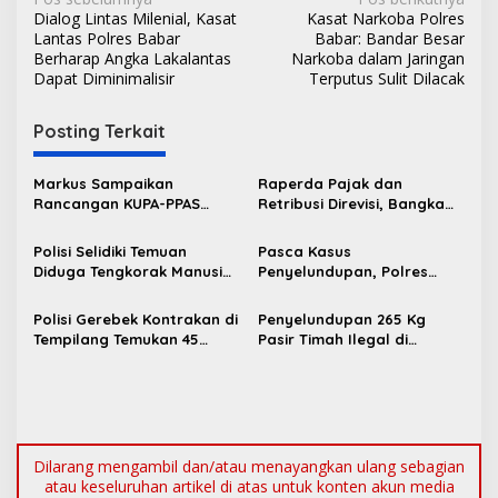
N
Dialog Lintas Milenial, Kasat
Kasat Narkoba Polres
a
Lantas Polres Babar
Babar: Bandar Besar
v
Berharap Angka Lakalantas
Narkoba dalam Jaringan
Dapat Diminimalisir
Terputus Sulit Dilacak
i
g
Posting Terkait
a
s
Markus Sampaikan
Raperda Pajak dan
Rancangan KUPA-PPAS
Retribusi Direvisi, Bangka
i
Perubahan APBD 2026 ke
Barat Tambah Objek
p
DPRD Bangka Barat
Retribusi Baru
Polisi Selidiki Temuan
Pasca Kasus
Diduga Tengkorak Manusia
Penyelundupan, Polres
o
di Kecamatan Jebus
Bangka Barat Perkuat
s
Sinergi Pengamanan di
Polisi Gerebek Kontrakan di
Penyelundupan 265 Kg
Pelabuhan Tanjung Kalian
Tempilang Temukan 45
Pasir Timah Ilegal di
Paket Sabu, 2 Pengedar
Pelabuhan Tanjung Kalian
Diamankan
Digagalkan Polisi
Dilarang mengambil dan/atau menayangkan ulang sebagian
atau keseluruhan artikel di atas untuk konten akun media