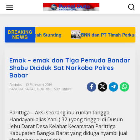
L
e
w
a
t
i
BREAKING
uk Cegah Stunting
BNN dan PT Timah Perkuat Sinergi P
k
NEWS
e
k
o
n
Emak – emak dan Tiga Pemuda Bandar
t
Shabu Diciduk Sat Narkoba Polres
e
Babar
n
Redaksi
10 Februari 2019
BANGKA BARAT
,
HUKRIM
509 Dilihat
Parittiga – Aksi seorang ibu rumah tangga,
Handayani alias Yani ( 32 ) yang tinggal di Dusun
Jebu Darat Desa Kelabat Kecamatan Parittiga
Kabupaten Bangka Barat yang diduga nyambi jual