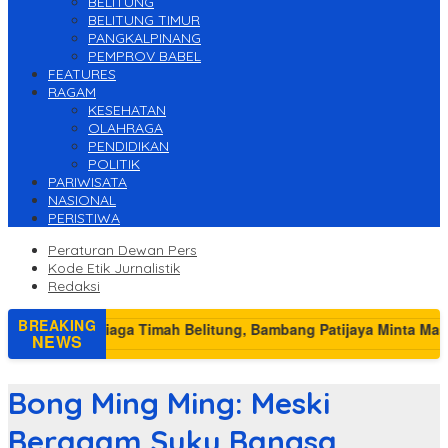
BELITUNG
BELITUNG TIMUR
PANGKALPINANG
PEMPROV BABEL
FEATURES
RAGAM
KESEHATAN
OLAHRAGA
PENDIDIKAN
POLITIK
PARIWISATA
NASIONAL
PERISTIWA
Peraturan Dewan Pers
Kode Etik Jurnalistik
Redaksi
BREAKING
NEWS
Bong Ming Ming: Meski
Beragam Suku Bangsa,