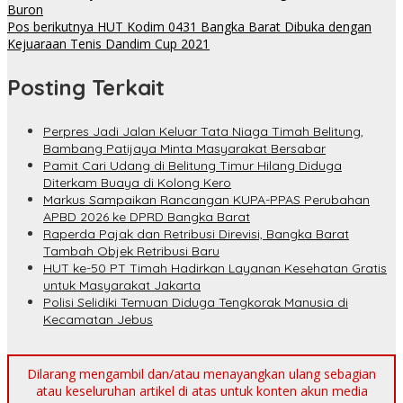
Buron
Pos berikutnya
HUT Kodim 0431 Bangka Barat Dibuka dengan
Kejuaraan Tenis Dandim Cup 2021
Posting Terkait
Perpres Jadi Jalan Keluar Tata Niaga Timah Belitung,
Bambang Patijaya Minta Masyarakat Bersabar
Pamit Cari Udang di Belitung Timur Hilang Diduga
Diterkam Buaya di Kolong Kero
Markus Sampaikan Rancangan KUPA-PPAS Perubahan
APBD 2026 ke DPRD Bangka Barat
Raperda Pajak dan Retribusi Direvisi, Bangka Barat
Tambah Objek Retribusi Baru
HUT ke-50 PT Timah Hadirkan Layanan Kesehatan Gratis
untuk Masyarakat Jakarta
Polisi Selidiki Temuan Diduga Tengkorak Manusia di
Kecamatan Jebus
Dilarang mengambil dan/atau menayangkan ulang sebagian
atau keseluruhan artikel di atas untuk konten akun media