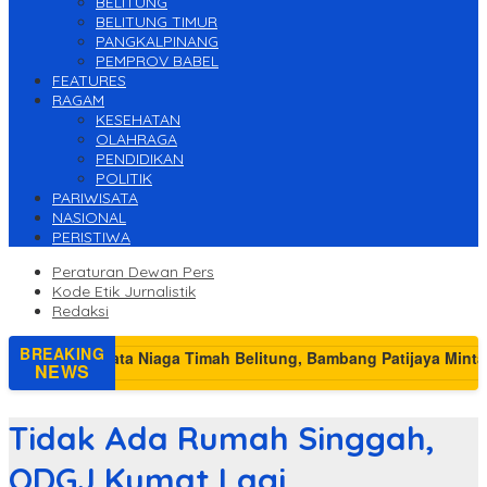
BELITUNG
BELITUNG TIMUR
PANGKALPINANG
PEMPROV BABEL
FEATURES
RAGAM
KESEHATAN
OLAHRAGA
PENDIDIKAN
POLITIK
PARIWISATA
NASIONAL
PERISTIWA
Peraturan Dewan Pers
Kode Etik Jurnalistik
Redaksi
BREAKING
NEWS
Tidak Ada Rumah Singgah,
ODGJ Kumat Lagi