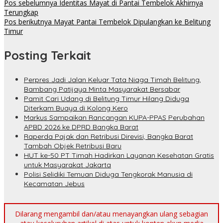
Pos sebelumnya
Identitas Mayat di Pantai Tembelok Akhirnya
Terungkap
Pos berikutnya
Mayat Pantai Tembelok Dipulangkan ke Belitung
Timur
Posting Terkait
Perpres Jadi Jalan Keluar Tata Niaga Timah Belitung,
Bambang Patijaya Minta Masyarakat Bersabar
Pamit Cari Udang di Belitung Timur Hilang Diduga
Diterkam Buaya di Kolong Kero
Markus Sampaikan Rancangan KUPA-PPAS Perubahan
APBD 2026 ke DPRD Bangka Barat
Raperda Pajak dan Retribusi Direvisi, Bangka Barat
Tambah Objek Retribusi Baru
HUT ke-50 PT Timah Hadirkan Layanan Kesehatan Gratis
untuk Masyarakat Jakarta
Polisi Selidiki Temuan Diduga Tengkorak Manusia di
Kecamatan Jebus
Dilarang mengambil dan/atau menayangkan ulang sebagian