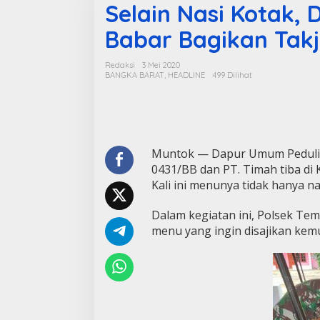
Selain Nasi Kotak,
Babar Bagikan Takji
Redaksi
3 Mei 2020
BANGKA BARAT
,
HEADLINE
499 Dilihat
Muntok — Dapur Umum Peduli Co
0431/BB dan PT. Timah tiba di 
Kali ini menunya tidak hanya na
Dalam kegiatan ini, Polsek T
menu yang ingin disajikan ke