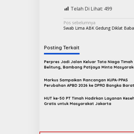
Telah Di Lihat:
499
N
Pos sebelumnya
Swab Lima ABK Gedung Diklat Babar
a
v
i
Posting Terkait
g
Perpres Jadi Jalan Keluar Tata Niaga Timah
a
Belitung, Bambang Patijaya Minta Masyarak
s
Bersabar
Markus Sampaikan Rancangan KUPA-PPAS
i
Perubahan APBD 2026 ke DPRD Bangka Bara
p
o
HUT ke-50 PT Timah Hadirkan Layanan Kese
Gratis untuk Masyarakat Jakarta
s