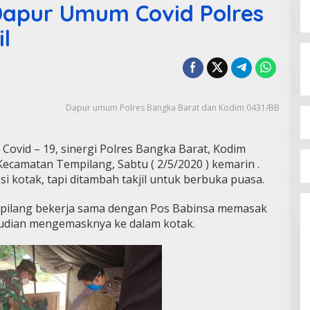
 Dapur Umum Covid Polres
l
Dapur umum Polres Bangka Barat dan Kodim 0431/BB
vid – 19, sinergi Polres Bangka Barat, Kodim
Kecamatan Tempilang, Sabtu ( 2/5/2020 ) kemarin .
si kotak, tapi ditambah takjil untuk berbuka puasa.
empilang bekerja sama dengan Pos Babinsa memasak
mudian mengemasknya ke dalam kotak.