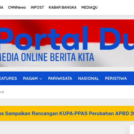
RA
CMNNews
INPOST
KABAR BANGKA
MEDIAQU
EATURES
RAGAM
PARIWISATA
NASIONAL
PERISTIWA
ksi
ancangan KUPA-PPAS Perubahan APBD 2026 ke DPRD Ba