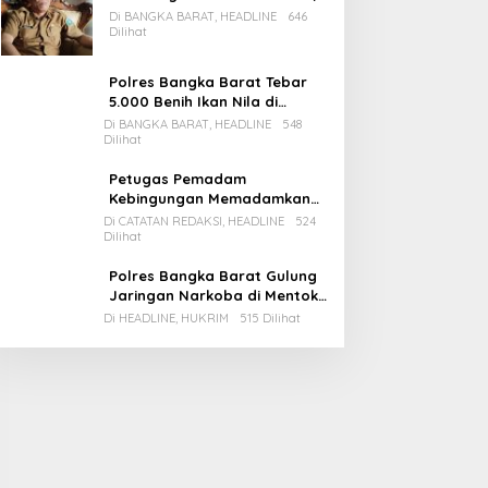
Pemda Babar Rencana Utang
Di BANGKA BARAT, HEADLINE
646
Rp65 M
Dilihat
Polres Bangka Barat Tebar
5.000 Benih Ikan Nila di
Bozem Kampung Iklim
Di BANGKA BARAT, HEADLINE
548
Dilihat
Petugas Pemadam
Kebingungan Memadamkan
Apinya Sendiri
Di CATATAN REDAKSI, HEADLINE
524
Dilihat
Polres Bangka Barat Gulung
Jaringan Narkoba di Mentok,
2 Pemain Besar Diamankan, 1
Di HEADLINE, HUKRIM
515 Dilihat
Bandar Masih Buron