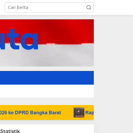
ngka Barat
Raperda Pajak dan Retribusi Direvis
Statistik