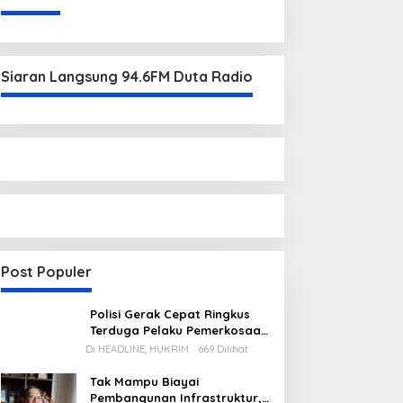
Siaran Langsung 94.6FM Duta Radio
Post Populer
Polisi Gerak Cepat Ringkus
Terduga Pelaku Pemerkosaan
di Kecamatan Mentok
Di HEADLINE, HUKRIM
669 Dilihat
Tak Mampu Biayai
Pembangunan Infrastruktur,