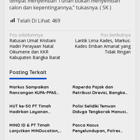
tempat menyembah Tuhan bukan menyembah
calon dan kepentingannya,” tukasnya. ( SK )
Telah Di Lihat:
469
N
Pos sebelumnya
Pos berikutnya
Ratusan Umat Kristiani
Lantik Lima Kades, Markus:
a
Hadiri Perayaan Natal
Kades Emban Amanat yang
v
Oikumene dan KKR
Tidak Ringan
Kabupaten Bangka Barat
i
g
Posting Terkait
a
s
Markus Sampaikan
Raperda Pajak dan
Rancangan KUPA-PPAS
Retribusi Direvisi, Bangka
i
Perubahan APBD 2026 ke
Barat Tambah Objek
p
DPRD Bangka Barat
Retribusi Baru
HUT ke-50 PT Timah
Polisi Selidiki Temuan
Hadirkan Layanan
Diduga Tengkorak Manusia
o
Kesehatan Gratis untuk
di Kecamatan Jebus
s
Masyarakat Jakarta
MIND ID & PT Timah
Pasca Kasus
Lanjutkan MINDucation,
Penyelundupan, Polres
Bekali Siswa Pemali
Bangka Barat Perkuat