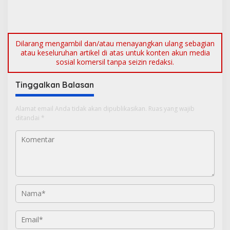
Boarding School Raih
Sinergi Pengamanan di
Kampus Impian
Pelabuhan Tanjung Kalian
Dilarang mengambil dan/atau menayangkan ulang sebagian
atau keseluruhan artikel di atas untuk konten akun media
sosial komersil tanpa seizin redaksi.
Tinggalkan Balasan
Alamat email Anda tidak akan dipublikasikan.
Ruas yang wajib
ditandai
*