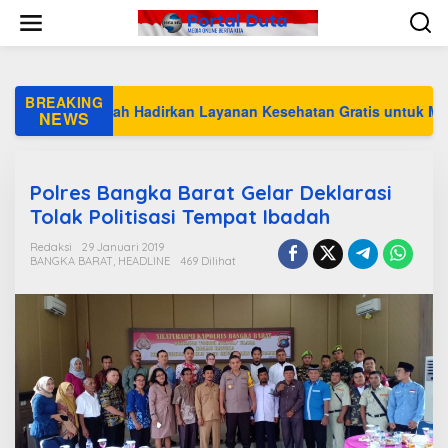
L
e
w
a
t
i
BREAKING
0 PT Timah Hadirkan Layanan Kesehatan Gratis untuk Masyarakat
k
NEWS
e
k
o
n
Polres Bangka Barat Gelar Deklarasi
t
Tolak Politisasi Tempat Ibadah
e
n
Redaksi
29 Januari 2019
BANGKA BARAT
,
HEADLINE
469 Dilihat