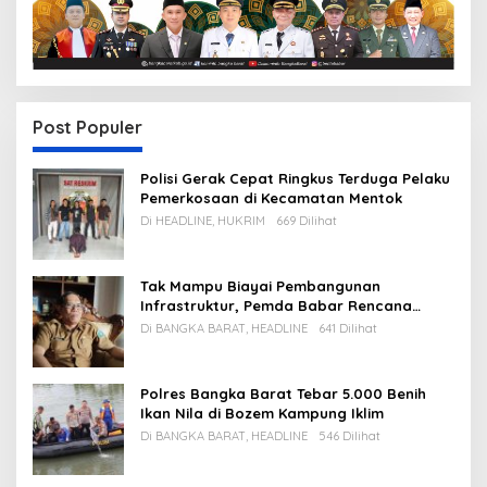
Post Populer
Polisi Gerak Cepat Ringkus Terduga Pelaku
Pemerkosaan di Kecamatan Mentok
Di HEADLINE, HUKRIM
669 Dilihat
Tak Mampu Biayai Pembangunan
Infrastruktur, Pemda Babar Rencana
Utang Rp65 M
Di BANGKA BARAT, HEADLINE
641 Dilihat
Polres Bangka Barat Tebar 5.000 Benih
Ikan Nila di Bozem Kampung Iklim
Di BANGKA BARAT, HEADLINE
546 Dilihat