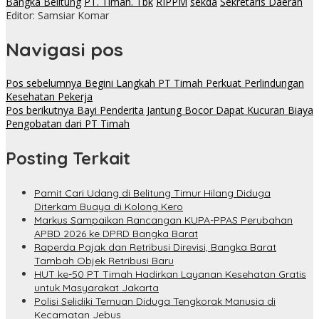
Bangka Belitung
PT. Timah. Tbk
RIPPM
sekda
Sekretaris Daerah
Editor: Samsiar Komar
Navigasi pos
Pos sebelumnya
Begini Langkah PT Timah Perkuat Perlindungan
Kesehatan Pekerja
Pos berikutnya
Bayi Penderita Jantung Bocor Dapat Kucuran Biaya
Pengobatan dari PT Timah
Posting Terkait
Pamit Cari Udang di Belitung Timur Hilang Diduga
Diterkam Buaya di Kolong Kero
Markus Sampaikan Rancangan KUPA-PPAS Perubahan
APBD 2026 ke DPRD Bangka Barat
Raperda Pajak dan Retribusi Direvisi, Bangka Barat
Tambah Objek Retribusi Baru
HUT ke-50 PT Timah Hadirkan Layanan Kesehatan Gratis
untuk Masyarakat Jakarta
Polisi Selidiki Temuan Diduga Tengkorak Manusia di
Kecamatan Jebus