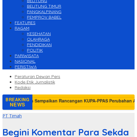
BELITUNG
BELITUNG TIMUR
PANGKALPINANG
PEMPROV BABEL
FEATURES
RAGAM
KESEHATAN
OLAHRAGA
PENDIDIKAN
POLITIK
PARIWISATA
NASIONAL
PERISTIWA
Peraturan Dewan Pers
Kode Etik Jurnalistik
Redaksi
BREAKING
NEWS
PT Timah
Begini Komentar Para Sekda