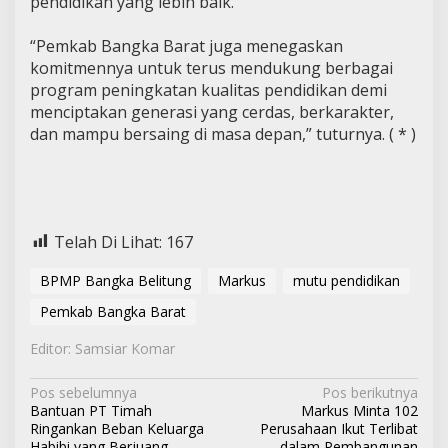
pendidikan yang lebih baik.
“Pemkab Bangka Barat juga menegaskan
komitmennya untuk terus mendukung berbagai
program peningkatan kualitas pendidikan demi
menciptakan generasi yang cerdas, berkarakter,
dan mampu bersaing di masa depan,” tuturnya. ( * )
Telah Di Lihat:
167
BPMP Bangka Belitung
Markus
mutu pendidikan
Pemkab Bangka Barat
Editor: Samsiar Komar
N
Pos sebelumnya
Pos berikutnya
Bantuan PT Timah
Markus Minta 102
a
Ringankan Beban Keluarga
Perusahaan Ikut Terlibat
Habibi yang Berjuang
dalam Pembangunan