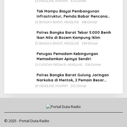
Di HEADLINE, HUKRIM
673 Dilihat
Tak Mampu Biayai Pembangunan
Infrastruktur, Pemda Babar Rencana
Utang Rp65 M
Di BANGKA BARAT, HEADLINE
648 Dilihat
Polres Bangka Barat Tebar 5.000 Benih
Ikan Nila di Bozem Kampung Iklim
Di BANGKA BARAT, HEADLINE
549 Dilihat
Petugas Pemadam Kebingungan
Memadamkan Apinya Sendiri
Di CATATAN REDAKSI, HEADLINE
528 Dilihat
Polres Bangka Barat Gulung Jaringan
Narkoba di Mentok, 2 Pemain Besar
Diamankan, 1 Bandar Masih Buron
Di HEADLINE, HUKRIM
515 Dilihat
© 2025 - Portal Duta Radio