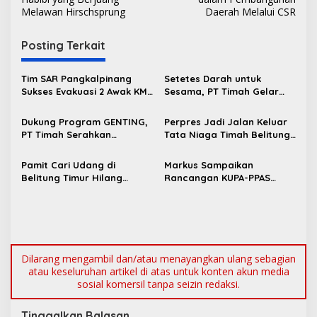
v
Melawan Hirschsprung
Daerah Melalui CSR
i
g
Posting Terkait
a
s
Tim SAR Pangkalpinang
Setetes Darah untuk
Sukses Evakuasi 2 Awak KM
Sesama, PT Timah Gelar
i
Nadira yang Kandas di
Donor Darah HUT ke-50 di
p
Pantai Pukan
Jakarta
Dukung Program GENTING,
Perpres Jadi Jalan Keluar
PT Timah Serahkan
Tata Niaga Timah Belitung,
o
Bantuan Rumah Layak Huni
Bambang Patijaya Minta
s
untuk Cegah Stunting
Masyarakat Bersabar
Pamit Cari Udang di
Markus Sampaikan
Belitung Timur Hilang
Rancangan KUPA-PPAS
Diduga Diterkam Buaya di
Perubahan APBD 2026 ke
Kolong Kero
DPRD Bangka Barat
Dilarang mengambil dan/atau menayangkan ulang sebagian
atau keseluruhan artikel di atas untuk konten akun media
sosial komersil tanpa seizin redaksi.
Tinggalkan Balasan