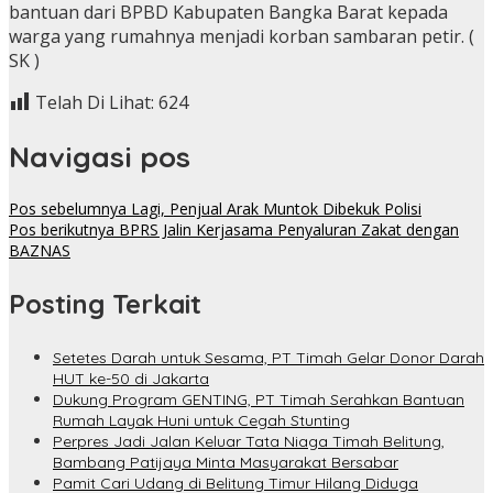
bantuan dari BPBD Kabupaten Bangka Barat kepada
warga yang rumahnya menjadi korban sambaran petir. (
SK )
Telah Di Lihat:
624
Navigasi pos
Pos sebelumnya
Lagi, Penjual Arak Muntok Dibekuk Polisi
Pos berikutnya
BPRS Jalin Kerjasama Penyaluran Zakat dengan
BAZNAS
Posting Terkait
Setetes Darah untuk Sesama, PT Timah Gelar Donor Darah
HUT ke-50 di Jakarta
Dukung Program GENTING, PT Timah Serahkan Bantuan
Rumah Layak Huni untuk Cegah Stunting
Perpres Jadi Jalan Keluar Tata Niaga Timah Belitung,
Bambang Patijaya Minta Masyarakat Bersabar
Pamit Cari Udang di Belitung Timur Hilang Diduga