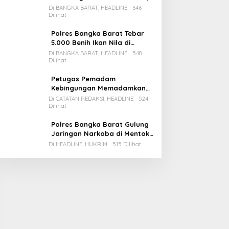
Pemda Babar Rencana Utang
Di BANGKA BARAT, HEADLINE
646
Dilihat
Rp65 M
Polres Bangka Barat Tebar
5.000 Benih Ikan Nila di
Bozem Kampung Iklim
Di BANGKA BARAT, HEADLINE
548
Dilihat
Petugas Pemadam
Kebingungan Memadamkan
Apinya Sendiri
Di CATATAN REDAKSI, HEADLINE
524
Dilihat
Polres Bangka Barat Gulung
Jaringan Narkoba di Mentok,
2 Pemain Besar Diamankan, 1
Di HEADLINE, HUKRIM
515 Dilihat
Bandar Masih Buron