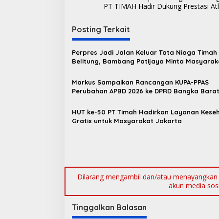
a
PT TIMAH Hadir Dukung Prestasi Atle
v
i
Posting Terkait
g
Perpres Jadi Jalan Keluar Tata Niaga Timah
a
Belitung, Bambang Patijaya Minta Masyarak
s
Bersabar
Markus Sampaikan Rancangan KUPA-PPAS
i
Perubahan APBD 2026 ke DPRD Bangka Bara
p
o
HUT ke-50 PT Timah Hadirkan Layanan Kese
Gratis untuk Masyarakat Jakarta
s
Dilarang mengambil dan/atau menayangkan ul
akun media sosia
Tinggalkan Balasan