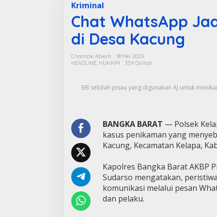
Kriminal
Chat WhatsApp Jad
di Desa Kacung
Chamcie Abiem
18 Mei 2026
HEADLINE
,
HUKRIM
359 Dilihat
BB sebilah pisau yang digunakan AJ untuk menik
BANGKA BARAT
— Polsek Kela
kasus penikaman yang menyeb
Kacung, Kecamatan Kelapa, Kab
Kapolres Bangka Barat AKBP Pr
Sudarso mengatakan, peristiwa
komunikasi melalui pesan What
dan pelaku.