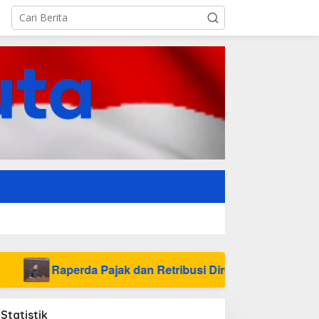
Pajak dan Retribusi Direvisi, Bangka Barat Tambah Objek 
Statistik