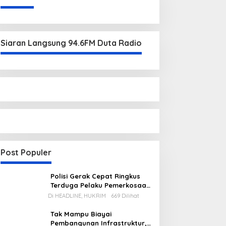
Siaran Langsung 94.6FM Duta Radio
Post Populer
Polisi Gerak Cepat Ringkus
Terduga Pelaku Pemerkosaan
di Kecamatan Mentok
Di HEADLINE, HUKRIM
669 Dilihat
Tak Mampu Biayai
Pembangunan Infrastruktur,