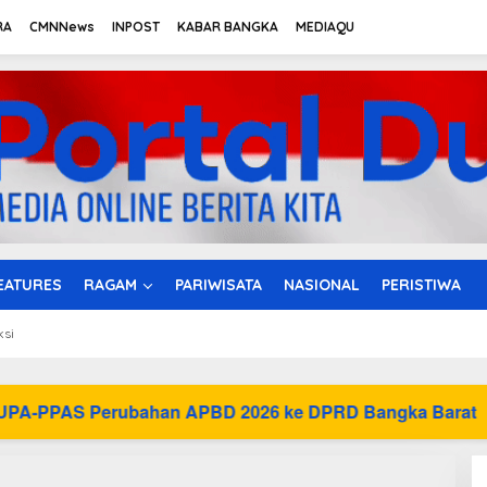
RA
CMNNews
INPOST
KABAR BANGKA
MEDIAQU
EATURES
RAGAM
PARIWISATA
NASIONAL
PERISTIWA
ksi
han APBD 2026 ke DPRD Bangka Barat
Raperda 