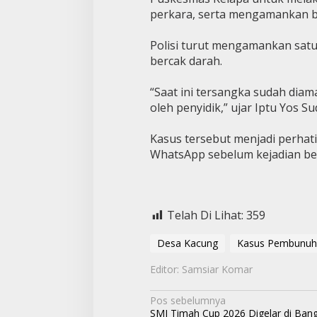
perkara, serta mengamankan b
Polisi turut mengamankan satu
bercak darah.
“Saat ini tersangka sudah diam
oleh penyidik,” ujar Iptu Yos Su
Kasus tersebut menjadi perhat
WhatsApp sebelum kejadian bered
Telah Di Lihat:
359
Desa Kacung
Kasus Pembunuh
Editor: Samsiar Komar
N
Pos sebelumnya
SMI Timah Cup 2026 Digelar di Bang