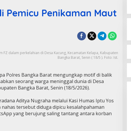
i Pemicu Penikaman Maut
am FZ dalam perkelahian di Desa Kacung, Kecamatan Kelapa, Kabupaten
Bangka Barat, Senin ( 18/5 ). Foto: Ist.
pa Polres Bangka Barat mengungkap motif di balik
abkan seorang warga meninggal dunia di Desa
upaten Bangka Barat, Senin (18/5/2026).
adana Aditya Nugraha melalui Kasi Humas Iptu Yos
 nahas tersebut diduga dipicu kesalahpahaman
sApp yang berujung saling tantang antara korban