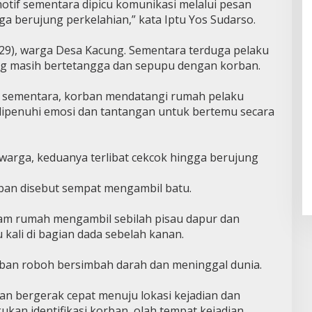
motif sementara dipicu komunikasi melalui pesan
 berujung perkelahian,” kata Iptu Yos Sudarso.
 (29), warga Desa Kacung. Sementara terduga pelaku
 yang masih bertetangga dan sepupu dengan korban.
n sementara, korban mendatangi rumah pelaku
dipenuhi emosi dan tantangan untuk bertemu secara
warga, keduanya terlibat cekcok hingga berujung
rban disebut sempat mengambil batu.
am rumah mengambil sebilah pisau dapur dan
kali di bagian dada sebelah kanan.
orban roboh bersimbah darah dan meninggal dunia.
an bergerak cepat menuju lokasi kejadian dan
kan identifikasi korban, olah tempat kejadian