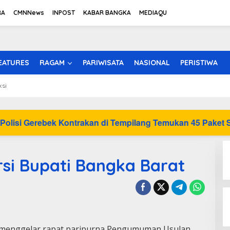
RA
CMNNews
INPOST
KABAR BANGKA
MEDIAQU
EATURES
RAGAM
PARIWISATA
NASIONAL
PERISTIWA
ksi
ontrakan di Tempilang Temukan 45 Paket Sabu, 2 Pengedar
si Bupati Bangka Barat
menggelar rapat paripurna Pengumuman Usulan