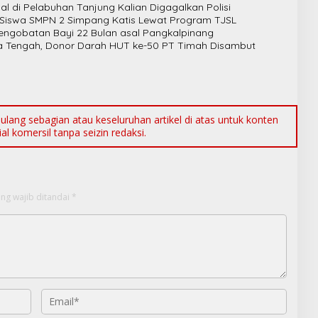
al di Pelabuhan Tanjung Kalian Digagalkan Polisi
 Siswa SMPN 2 Simpang Katis Lewat Program TJSL
ngobatan Bayi 22 Bulan asal Pangkalpinang
a Tengah, Donor Darah HUT ke-50 PT Timah Disambut
ang sebagian atau keseluruhan artikel di atas untuk konten
l komersil tanpa seizin redaksi.
ng wajib ditandai
*