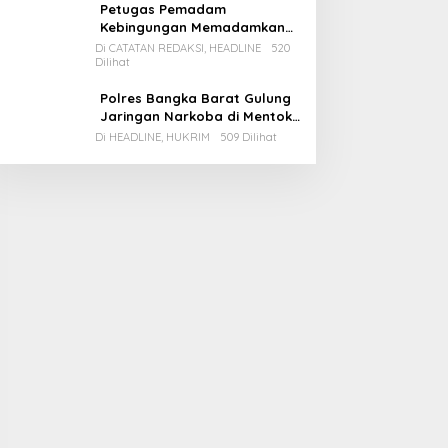
Petugas Pemadam
Kebingungan Memadamkan
Apinya Sendiri
Di CATATAN REDAKSI, HEADLINE
520
Dilihat
Polres Bangka Barat Gulung
Jaringan Narkoba di Mentok,
2 Pemain Besar Diamankan, 1
Di HEADLINE, HUKRIM
509 Dilihat
Bandar Masih Buron