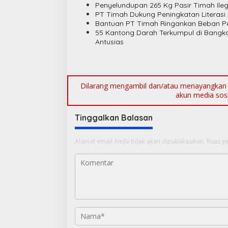
s
Penyelundupan 265 Kg Pasir Timah Ileg
PT Timah Dukung Peningkatan Literasi
i
Bantuan PT Timah Ringankan Beban Pe
55 Kantong Darah Terkumpul di Bangk
p
Antusias
o
s
Dilarang mengambil dan/atau menayangkan ul
akun media sosia
Tinggalkan Balasan
Alamat email Anda tidak akan dipublikasikan.
Ruas ya