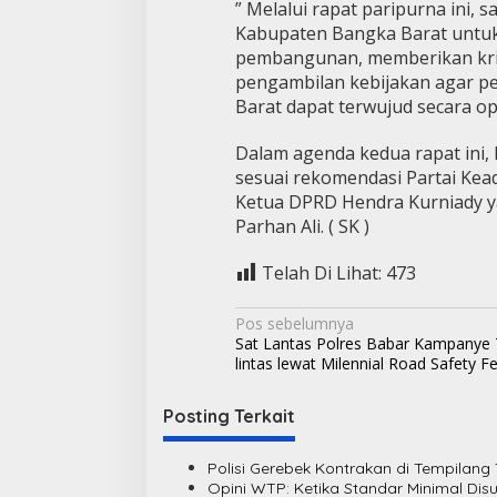
” Melalui rapat paripurna ini
Kabupaten Bangka Barat untuk
pembangunan, memberikan kri
pengambilan kebijakan agar 
Barat dapat terwujud secara op
Dalam agenda kedua rapat ini, 
sesuai rekomendasi Partai Kead
Ketua DPRD Hendra Kurniady y
Parhan Ali. ( SK )
Telah Di Lihat:
473
N
Pos sebelumnya
Sat Lantas Polres Babar Kampanye T
a
lintas lewat Milennial Road Safety Fe
v
i
Posting Terkait
g
Polisi Gerebek Kontrakan di Tempilan
a
Opini WTP: Ketika Standar Minimal Dis