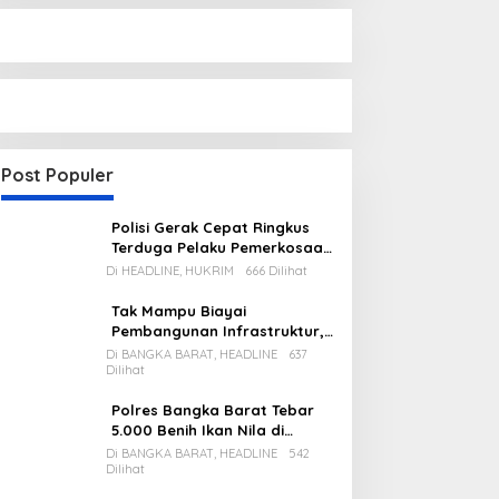
Post Populer
Polisi Gerak Cepat Ringkus
Terduga Pelaku Pemerkosaan
di Kecamatan Mentok
Di HEADLINE, HUKRIM
666 Dilihat
Tak Mampu Biayai
Pembangunan Infrastruktur,
Pemda Babar Rencana Utang
Di BANGKA BARAT, HEADLINE
637
Dilihat
Rp65 M
Polres Bangka Barat Tebar
5.000 Benih Ikan Nila di
Bozem Kampung Iklim
Di BANGKA BARAT, HEADLINE
542
Dilihat