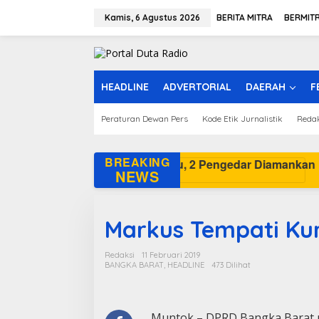
L
e
Kamis, 6 Agustus 2026
BERITA MITRA
BERMIT
w
a
t
i
k
HEADLINE
ADVERTORIAL
DAERAH
F
e
k
Peraturan Dewan Pers
Kode Etik Jurnalistik
Reda
o
n
t
e
BREAKING
Polisi Gerebek K
n
NEWS
Markus Tempati Kur
Redaksi
11 Februari 2019
BANGKA BARAT
,
HEADLINE
473 Dilihat
Muntok – DPRD Bangka Barat 