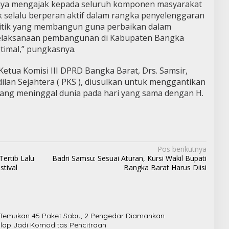
, saya mengajak kepada seluruh komponen masyarakat
 selalu berperan aktif dalam rangka penyelenggaran
tik yang membangun guna perbaikan dalam
pelaksanaan pembangunan di Kabupaten Bangka
timal,” pungkasnya.
Ketua Komisi III DPRD Bangka Barat, Drs. Samsir,
ilan Sejahtera ( PKS ), diusulkan untuk menggantikan
ang meninggal dunia pada hari yang sama dengan H.
Pos berikutnya
ertib Lalu
Badri Samsu: Sesuai Aturan, Kursi Wakil Bupati
stival
Bangka Barat Harus Diisi
g Temukan 45 Paket Sabu, 2 Pengedar Diamankan
ulap Jadi Komoditas Pencitraan