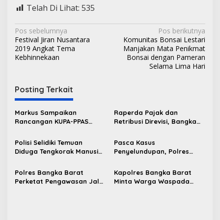
Telah Di Lihat:
535
N
Pos sebelumnya
Pos berikutnya
Festival Jiran Nusantara
Komunitas Bonsai Lestari
a
2019 Angkat Tema
Manjakan Mata Penikmat
v
Kebhinnekaan
Bonsai dengan Pameran
Selama Lima Hari
i
g
Posting Terkait
a
s
Markus Sampaikan
Raperda Pajak dan
Rancangan KUPA-PPAS
Retribusi Direvisi, Bangka
i
Perubahan APBD 2026 ke
Barat Tambah Objek
p
DPRD Bangka Barat
Retribusi Baru
Polisi Selidiki Temuan
Pasca Kasus
Diduga Tengkorak Manusia
Penyelundupan, Polres
o
di Kecamatan Jebus
Bangka Barat Perkuat
s
Sinergi Pengamanan di
Polres Bangka Barat
Kapolres Bangka Barat
Pelabuhan Tanjung Kalian
Perketat Pengawasan Jalur
Minta Warga Waspada
Laut, Pastikan Tak Ada
Karhutla dan Segera
Timah Ilegal Keluar dari
Laporkan Titik Api
Babel