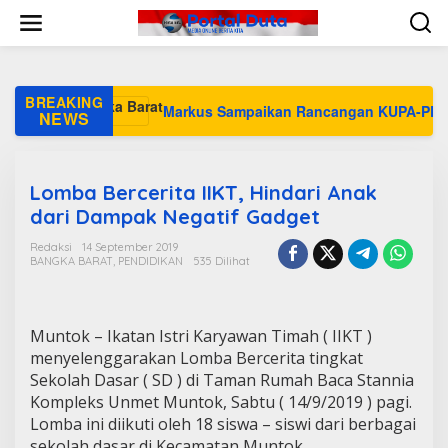
L
e
w
a
t
i
BREAKING
Markus Sampaikan Rancangan KUPA-PPAS Peruba
k
NEWS
e
k
o
n
Lomba Bercerita IIKT, Hindari Anak
t
dari Dampak Negatif Gadget
e
n
Redaksi
14 September 2019
BANGKA BARAT
,
PENDIDIKAN
535 Dilihat
Muntok – Ikatan Istri Karyawan Timah ( IIKT )
menyelenggarakan Lomba Bercerita tingkat
Sekolah Dasar ( SD ) di Taman Rumah Baca Stannia
Kompleks Unmet Muntok, Sabtu ( 14/9/2019 ) pagi.
Lomba ini diikuti oleh 18 siswa – siswi dari berbagai
sekolah dasar di Kecamatan Muntok.