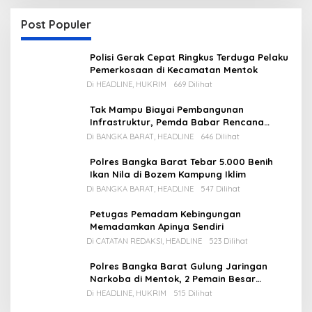
Post Populer
Polisi Gerak Cepat Ringkus Terduga Pelaku
Pemerkosaan di Kecamatan Mentok
Di HEADLINE, HUKRIM
669 Dilihat
Tak Mampu Biayai Pembangunan
Infrastruktur, Pemda Babar Rencana
Utang Rp65 M
Di BANGKA BARAT, HEADLINE
646 Dilihat
Polres Bangka Barat Tebar 5.000 Benih
Ikan Nila di Bozem Kampung Iklim
Di BANGKA BARAT, HEADLINE
547 Dilihat
Petugas Pemadam Kebingungan
Memadamkan Apinya Sendiri
Di CATATAN REDAKSI, HEADLINE
523 Dilihat
Polres Bangka Barat Gulung Jaringan
Narkoba di Mentok, 2 Pemain Besar
Diamankan, 1 Bandar Masih Buron
Di HEADLINE, HUKRIM
515 Dilihat