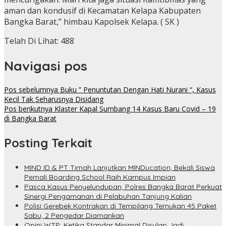
aman dan kondusif di Kecamatan Kelapa Kabupaten
Bangka Barat,” himbau Kapolsek Kelapa. ( SK )
Telah Di Lihat:
488
Navigasi pos
Pos sebelumnya
Buku ” Penuntutan Dengan Hati Nurani “, Kasus
Kecil Tak Seharusnya Disidang
Pos berikutnya
Klaster Kapal Sumbang 14 Kasus Baru Covid – 19
di Bangka Barat
Posting Terkait
MIND ID & PT Timah Lanjutkan MINDucation, Bekali Siswa
Pemali Boarding School Raih Kampus Impian
Pasca Kasus Penyelundupan, Polres Bangka Barat Perkuat
Sinergi Pengamanan di Pelabuhan Tanjung Kalian
Polisi Gerebek Kontrakan di Tempilang Temukan 45 Paket
Sabu, 2 Pengedar Diamankan
Opini WTP: Ketika Standar Minimal Disulap Jadi