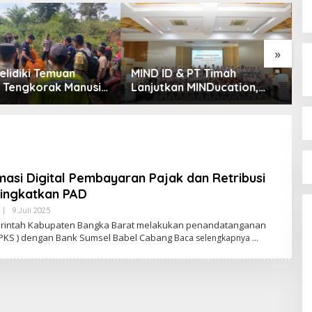
»
Selidiki Temuan
MIND ID & PT Timah
M
 Tengkorak Manusia
Lanjutkan MINDucation,
R
amatan Jebus
Bekali Siswa Pemali
P
Boarding School Raih
D
Kampus Impian
asi Digital Pembayaran Pajak dan Retribusi
ingkatkan PAD
|
9 Juli 2025
O
L
intah Kabupaten Bangka Barat melakukan penandatanganan
E
( PKS ) dengan Bank Sumsel Babel Cabang
Baca selengkapnya
H
R
E
D
A
K
S
I