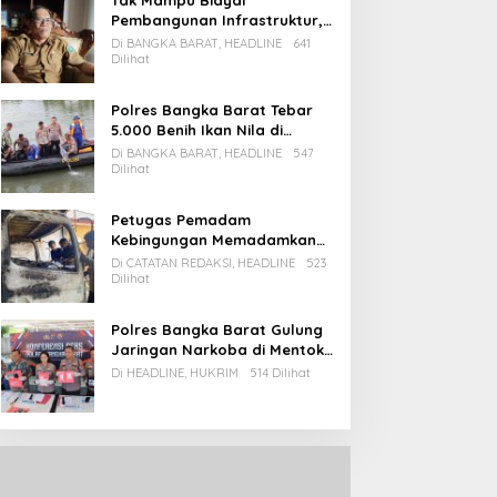
Tak Mampu Biayai
Pembangunan Infrastruktur,
Pemda Babar Rencana Utang
Di BANGKA BARAT, HEADLINE
641
Rp65 M
Dilihat
Polres Bangka Barat Tebar
5.000 Benih Ikan Nila di
Bozem Kampung Iklim
Di BANGKA BARAT, HEADLINE
547
Dilihat
Petugas Pemadam
Kebingungan Memadamkan
Apinya Sendiri
Di CATATAN REDAKSI, HEADLINE
523
Dilihat
Polres Bangka Barat Gulung
Jaringan Narkoba di Mentok,
2 Pemain Besar Diamankan, 1
Di HEADLINE, HUKRIM
514 Dilihat
Bandar Masih Buron