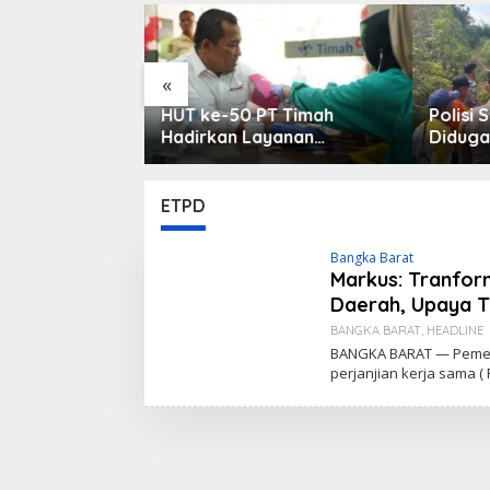
«
ak dan
HUT ke-50 PT Timah
Polisi 
revisi, Bangka
Hadirkan Layanan
Diduga
h Objek
Kesehatan Gratis untuk
di Kec
ru
Masyarakat Jakarta
ETPD
Bangka Barat
Markus: Tranform
Daerah, Upaya T
BANGKA BARAT
,
HEADLINE
BANGKA BARAT — Pemer
perjanjian kerja sama 