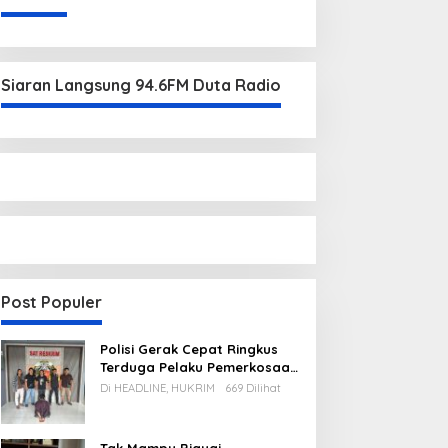
Siaran Langsung 94.6FM Duta Radio
arkus Sampaikan
Raperda Pajak dan
ancangan KUPA-PPAS
Retribusi Direvisi, Bangka
erubahan APBD 2026 ke
Barat Tambah Objek
PRD Bangka Barat
Retribusi Baru
Post Populer
Polisi Gerak Cepat Ringkus
Terduga Pelaku Pemerkosaan
di Kecamatan Mentok
Di HEADLINE, HUKRIM
669 Dilihat