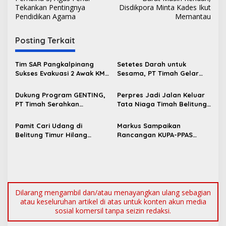
v
Tekankan Pentingnya
Disdikpora Minta Kades Ikut
Pendidikan Agama
Memantau
i
g
Posting Terkait
a
s
Tim SAR Pangkalpinang
Setetes Darah untuk
Sukses Evakuasi 2 Awak KM
Sesama, PT Timah Gelar
i
Nadira yang Kandas di
Donor Darah HUT ke-50 di
p
Pantai Pukan
Jakarta
Dukung Program GENTING,
Perpres Jadi Jalan Keluar
PT Timah Serahkan
Tata Niaga Timah Belitung,
o
Bantuan Rumah Layak Huni
Bambang Patijaya Minta
s
untuk Cegah Stunting
Masyarakat Bersabar
Pamit Cari Udang di
Markus Sampaikan
Belitung Timur Hilang
Rancangan KUPA-PPAS
Diduga Diterkam Buaya di
Perubahan APBD 2026 ke
Kolong Kero
DPRD Bangka Barat
Dilarang mengambil dan/atau menayangkan ulang sebagian
atau keseluruhan artikel di atas untuk konten akun media
sosial komersil tanpa seizin redaksi.