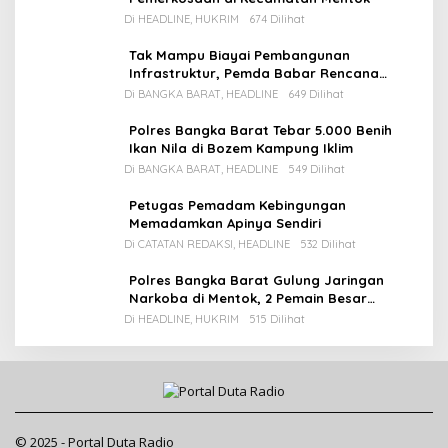
Di HEADLINE, HUKRIM
674 Dilihat
Tak Mampu Biayai Pembangunan
Infrastruktur, Pemda Babar Rencana
Utang Rp65 M
Di BANGKA BARAT, HEADLINE
649 Dilihat
Polres Bangka Barat Tebar 5.000 Benih
Ikan Nila di Bozem Kampung Iklim
Di BANGKA BARAT, HEADLINE
549 Dilihat
Petugas Pemadam Kebingungan
Memadamkan Apinya Sendiri
Di CATATAN REDAKSI, HEADLINE
532 Dilihat
Polres Bangka Barat Gulung Jaringan
Narkoba di Mentok, 2 Pemain Besar
Diamankan, 1 Bandar Masih Buron
Di HEADLINE, HUKRIM
515 Dilihat
© 2025 - Portal Duta Radio