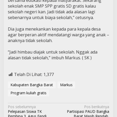
bersama edukasi kepada masyarakat. Sekarang
sekolah enak SMP SPP gratis SD gratis kalau
sekolah negeri kan. Jadi tidak ada alasan lagi
sebenarnya untuk biaya sekolah,” cetusnya.
Dia juga menekankan kepada para kepala desa
agar berperan aktif mendatangi warga yang anak –
anaknya tidak sekolah.
“Jadi himbau diajak untuk sekolah. Nggak ada
alasan tidak sekolah,” imbuh Markus. ( SK )
Telah Di Lihat:
1,377
Kabupaten Bangka Barat
Markus
Program kuliah gratis
N
Pos sebelumnya
Pos berikutnya
Pelepasan Siswa TK
Partisipasi PAUD Bangka
a
Pembina 3, Agus Fendi
Barat Masih Rendah,