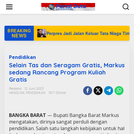
L
e
w
a
t
i
BREAKING
ional
Perpres Jadi Jalan Keluar Tata Niaga Timah Belitu
k
NEWS
e
k
o
n
Pendidikan
t
Selain Tas dan Seragam Gratis, Markus
e
sedang Rancang Program Kuliah
n
Gratis
Redaksi
12 Juni 2025
HEADLINE
,
PENDIDIKAN
1377 Dilihat
BANGKA BARAT
— Bupati Bangka Barat Markus
mengatakan, dirinya sangat perduli dengan
pendidikan. Salah satu langkah kebijakan untuk hal