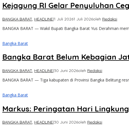
Kejagung RI Gelar Penyuluhan Ceg
BANGKA BARAT
,
HEADLINE
|
1 Juli 2026
1 Juli 2026
oleh
Redaksi
BANGKA BARAT — Wakil Bupati Bangka Barat Yus Derahman membu
Bangka Barat
Bangka Barat Belum Kebagian Jat
BANGKA BARAT
,
HEADLINE
|
30 Juni 2026
oleh
Redaksi
BANGKA BARAT — Tiga kabupaten di Provinsi Bangka Belitung resmi
Bangka Barat
Markus: Peringatan Hari Lingkun
BANGKA BARAT
,
HEADLINE
|
30 Juni 2026
oleh
Redaksi