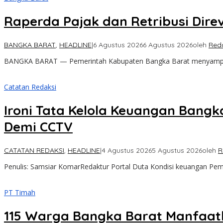
Raperda Pajak dan Retribusi Dire
BANGKA BARAT
,
HEADLINE
|
6 Agustus 2026
6 Agustus 2026
oleh
Red
BANGKA BARAT — Pemerintah Kabupaten Bangka Barat menyampaikan
Catatan Redaksi
Ironi Tata Kelola Keuangan Bangk
Demi CCTV
CATATAN REDAKSI
,
HEADLINE
|
4 Agustus 2026
5 Agustus 2026
oleh
R
Penulis: Samsiar KomarRedaktur Portal Duta Kondisi keuangan Pem
PT Timah
115 Warga Bangka Barat Manfaatk