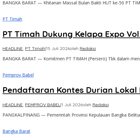
BANGKA BARAT — Khitanan Massal Bulan Bakti HUT ke-50 PT TIMA
PT Timah
PT Timah Dukung Kelapa Expo Vol
HEADLINE
,
PT Timah
|
15 Juli 2026
oleh
Redaksi
BANGKA BARAT — Komitmen PT TIMAH (Persero) Tbk dalam menduku
Pemprov Babel
Pendaftaran Kontes Durian Lokal B
HEADLINE
,
PEMPROV BABEL
|
1 Juli 2026
oleh
Redaksi
PANGKALPINANG — Pemerintah Provinsi Kepulauan Bangka Belitung 
Bangka Barat