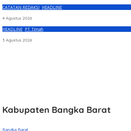
CATATAN REDAKSI
,
HEADLINE
Ironi Tata Kelola Keuangan Bangka Barat: Dari Rencana Utang P
4 Agustus 2026
HEADLINE
,
PT Timah
115 Warga Bangka Barat Manfaatkan Layanan Kesehatan Gratis d
3 Agustus 2026
Pamit Cari Udang di Belitung Timur Hilang Diduga Diterkam Buay
Markus Sampaikan Rancangan KUPA-PPAS Perubahan APBD 2026
Raperda Pajak dan Retribusi Direvisi, Bangka Barat Tambah Objek
HUT ke-50 PT Timah Hadirkan Layanan Kesehatan Gratis untuk M
Polisi Selidiki Temuan Diduga Tengkorak Manusia di Kecamatan J
Kabupaten Bangka Barat
Bangka Barat