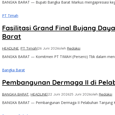
BANGKA BARAT — Bupati Bangka Barat Markus mengapresiasi kegi
PT Timah
Fasilitasi Grand Final Bujang Da
Barat
HEADLINE
,
PT Timah
|
26 Juni 2026
oleh
Redaksi
BANGKA BARAT — Komitmen PT TIMAH (Persero) Tbk dalam menduk
Bangka Barat
Pembangunan Dermaga II di Pelab
BANGKA BARAT
,
HEADLINE
|
22 Juni 2026
25 Juni 2026
oleh
Redaksi
BANGKA BARAT — Pembangunan Dermaga II Pelabuhan Tanjung Kali