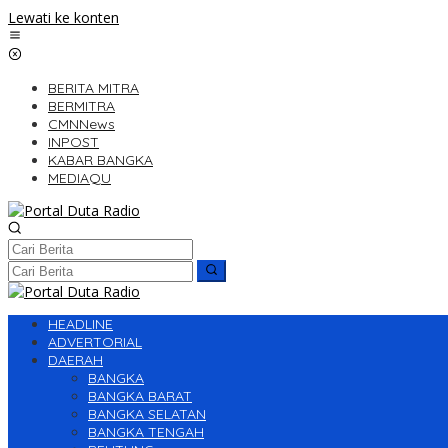
Lewati ke konten
BERITA MITRA
BERMITRA
CMNNews
INPOST
KABAR BANGKA
MEDIAQU
HEADLINE
ADVERTORIAL
DAERAH
BANGKA
BANGKA BARAT
BANGKA SELATAN
BANGKA TENGAH