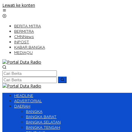
Lewati ke konten
BERITA MITRA
BERMITRA
CMNNews
INPOST
KABAR BANGKA
MEDIAQU
HEADLINE
ADVERTORIAL
DAERAH
BANGKA
BANGKA BARAT
BANGKA SELATAN
BANGKA TENGAH