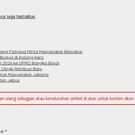
a Jaga Netralitas
bang Patijaya Minta Masyarakat Bersabar
 Buaya di Kolong Kero
 2026 ke DPRD Bangka Barat
 Objek Retribusi Baru
ntuk Masyarakat Jakarta
atan Jebus
ulang sebagian atau keseluruhan artikel di atas untuk konten akun me
dai
*