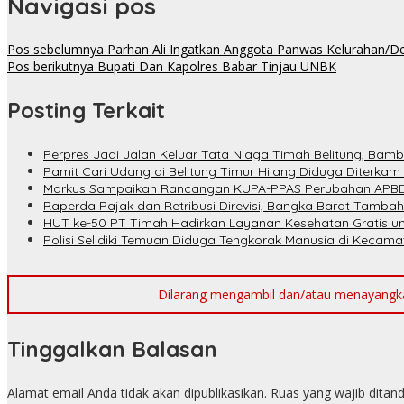
Navigasi pos
Pos sebelumnya
Parhan Ali Ingatkan Anggota Panwas Kelurahan/Des
Pos berikutnya
Bupati Dan Kapolres Babar Tinjau UNBK
Posting Terkait
Perpres Jadi Jalan Keluar Tata Niaga Timah Belitung, Bam
Pamit Cari Udang di Belitung Timur Hilang Diduga Diterkam
Markus Sampaikan Rancangan KUPA-PPAS Perubahan APBD
Raperda Pajak dan Retribusi Direvisi, Bangka Barat Tambah
HUT ke-50 PT Timah Hadirkan Layanan Kesehatan Gratis u
Polisi Selidiki Temuan Diduga Tengkorak Manusia di Kecam
Dilarang mengambil dan/atau menayangkan 
Tinggalkan Balasan
Alamat email Anda tidak akan dipublikasikan.
Ruas yang wajib ditan