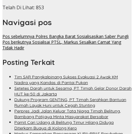
Telah Di Lihat:
853
Navigasi pos
Pos sebelumnya
Polres Bangka Barat Sosialisasikan Saber Pungli
Pos berikutnya
Sosialisai PTSL, Markus Sesalkan Camat Yang
Tidak Hadir
Posting Terkait
Tim SAR Pangkalpinang Sukses Evakuasi 2 Awak KM
Nadira yang Kandas di Pantai Pukan
Setetes Darah untuk Sesama, PT Timah Gelar Donor Darah
HUT ke-50 di Jakarta
Dukung Program GENTING, PT Timah Serahkan Bantuan
Rumah Layak Huni untuk Cegah Stunting
Perpres Jadi Jalan Keluar Tata Niaga Timah Belitung,
Bambang Patijaya Minta Masyarakat Bersabar
Pamit Cari Udang di Belitung Timur Hilang Diduga
Diterkam Buaya di Kolong Kero
Markus Sampaikan Rancangan KUPA-PPAS Perubahan