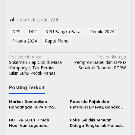
Telah Di Lihat:
723
DPS
DPT
KPU Bangka Barat
Pemilu 2024
Pilkada 2024
Rapat Pleno
N
Pos sebelumnya
Pos berikutnya
Sukirman Siap Cuti di Masa
Pemprov Babel dan DPRD
a
Kampanye, Tak Berniat
Sepakati Raperda RTRW
v
Bikin Suhu Politik Panas
i
Posting Terkait
g
a
Markus Sampaikan
Raperda Pajak dan
s
Rancangan KUPA-PPAS
Retribusi Direvisi, Bangka
Perubahan APBD 2026 ke
Barat Tambah Objek
i
DPRD Bangka Barat
Retribusi Baru
HUT ke-50 PT Timah
Polisi Selidiki Temuan
p
Hadirkan Layanan
Diduga Tengkorak Manusia
Kesehatan Gratis untuk
di Kecamatan Jebus
o