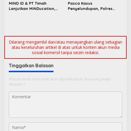
Masyarakat Jakarta
MIND ID & PT Timah
Pasca Kasus
s
Lanjutkan MINDucation,
Penyelundupan, Polres
Bekali Siswa Pemali
Bangka Barat Perkuat
Boarding School Raih
Sinergi Pengamanan di
Kampus Impian
Pelabuhan Tanjung Kalian
Dilarang mengambil dan/atau menayangkan ulang sebagian
atau keseluruhan artikel di atas untuk konten akun media
sosial komersil tanpa seizin redaksi.
Tinggalkan Balasan
Alamat email Anda tidak akan dipublikasikan.
Ruas yang wajib
ditandai
*