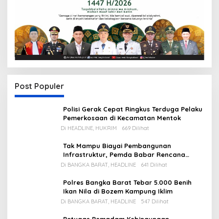
Post Populer
Polisi Gerak Cepat Ringkus Terduga Pelaku
Pemerkosaan di Kecamatan Mentok
Di HEADLINE, HUKRIM
669 Dilihat
Tak Mampu Biayai Pembangunan
Infrastruktur, Pemda Babar Rencana
Utang Rp65 M
Di BANGKA BARAT, HEADLINE
641 Dilihat
Polres Bangka Barat Tebar 5.000 Benih
Ikan Nila di Bozem Kampung Iklim
Di BANGKA BARAT, HEADLINE
547 Dilihat
Petugas Pemadam Kebingungan