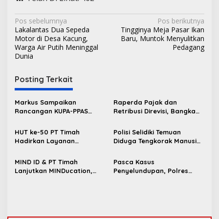
N
Pos sebelumnya
Pos berikutnya
Lakalantas Dua Sepeda
Tingginya Meja Pasar Ikan
a
Motor di Desa Kacung,
Baru, Muntok Menyulitkan
v
Warga Air Putih Meninggal
Pedagang
Dunia
i
g
Posting Terkait
a
s
Markus Sampaikan
Raperda Pajak dan
Rancangan KUPA-PPAS
Retribusi Direvisi, Bangka
i
Perubahan APBD 2026 ke
Barat Tambah Objek
p
DPRD Bangka Barat
Retribusi Baru
HUT ke-50 PT Timah
Polisi Selidiki Temuan
Hadirkan Layanan
Diduga Tengkorak Manusia
o
Kesehatan Gratis untuk
di Kecamatan Jebus
s
Masyarakat Jakarta
MIND ID & PT Timah
Pasca Kasus
Lanjutkan MINDucation,
Penyelundupan, Polres
Bekali Siswa Pemali
Bangka Barat Perkuat
Boarding School Raih
Sinergi Pengamanan di
Kampus Impian
Pelabuhan Tanjung Kalian