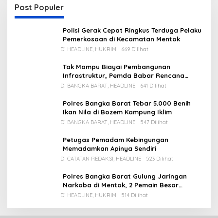
Post Populer
Polisi Gerak Cepat Ringkus Terduga Pelaku
Pemerkosaan di Kecamatan Mentok
Di HEADLINE, HUKRIM
669 Dilihat
Tak Mampu Biayai Pembangunan
Infrastruktur, Pemda Babar Rencana
Utang Rp65 M
Di BANGKA BARAT, HEADLINE
641 Dilihat
Polres Bangka Barat Tebar 5.000 Benih
Ikan Nila di Bozem Kampung Iklim
Di BANGKA BARAT, HEADLINE
547 Dilihat
Petugas Pemadam Kebingungan
Memadamkan Apinya Sendiri
Di CATATAN REDAKSI, HEADLINE
523 Dilihat
Polres Bangka Barat Gulung Jaringan
Narkoba di Mentok, 2 Pemain Besar
Diamankan, 1 Bandar Masih Buron
Di HEADLINE, HUKRIM
514 Dilihat