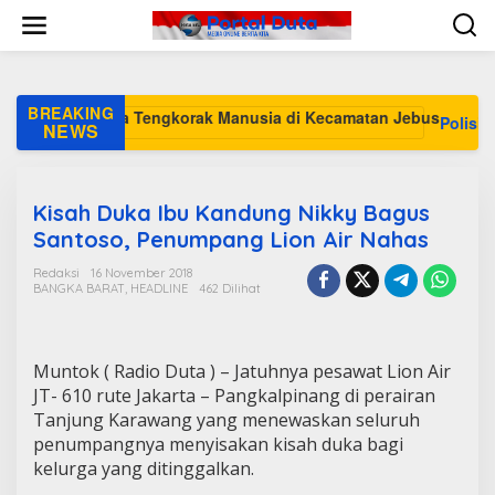
L
e
w
a
t
i
BREAKING
Polisi Selidik
k
NEWS
e
k
o
n
Kisah Duka Ibu Kandung Nikky Bagus
t
Santoso, Penumpang Lion Air Nahas
e
n
Redaksi
16 November 2018
BANGKA BARAT
,
HEADLINE
462 Dilihat
Muntok ( Radio Duta ) – Jatuhnya pesawat Lion Air
JT- 610 rute Jakarta – Pangkalpinang di perairan
Tanjung Karawang yang menewaskan seluruh
penumpangnya menyisakan kisah duka bagi
kelurga yang ditinggalkan.