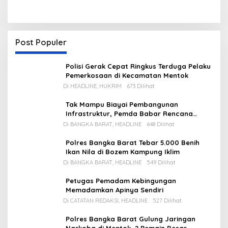
Post Populer
Polisi Gerak Cepat Ringkus Terduga Pelaku
Pemerkosaan di Kecamatan Mentok
Di HEADLINE, HUKRIM
673 Dilihat
Tak Mampu Biayai Pembangunan
Infrastruktur, Pemda Babar Rencana
Utang Rp65 M
Di BANGKA BARAT, HEADLINE
648 Dilihat
Polres Bangka Barat Tebar 5.000 Benih
Ikan Nila di Bozem Kampung Iklim
Di BANGKA BARAT, HEADLINE
549 Dilihat
Petugas Pemadam Kebingungan
Memadamkan Apinya Sendiri
Di CATATAN REDAKSI, HEADLINE
527 Dilihat
Polres Bangka Barat Gulung Jaringan
Narkoba di Mentok, 2 Pemain Besar