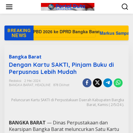
L
e
w
a
t
i
BREAKING
Markus Sampaikan Ranca
k
NEWS
e
k
o
n
Bangka Barat
t
Dengan Kartu SAKTI, Pinjam Buku di
e
Perpusnas Lebih Mudah
n
Redaksi
2 Mei 2024
BANGKA BARAT
,
HEADLINE
878 Dilihat
Peluncuran Kartu SAKTI di Perpustakaan Daerah Kabupaten Bangka
Barat, Kamis ( 2/5/24 ).
BANGKA BARAT
— Dinas Perpustakaan dan
Kearsipan Bangka Barat meluncurkan Satu Kartu