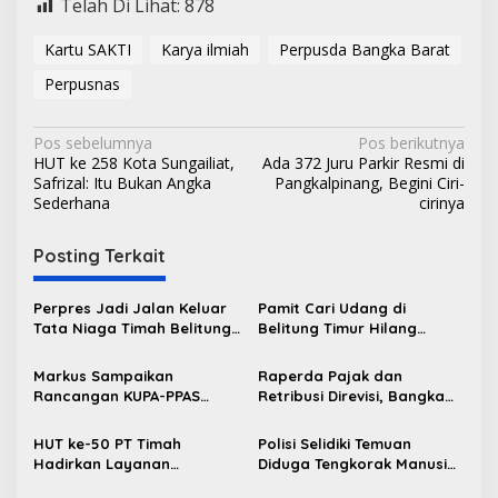
Telah Di Lihat:
878
Kartu SAKTI
Karya ilmiah
Perpusda Bangka Barat
Perpusnas
N
Pos sebelumnya
Pos berikutnya
HUT ke 258 Kota Sungailiat,
Ada 372 Juru Parkir Resmi di
a
Safrizal: Itu Bukan Angka
Pangkalpinang, Begini Ciri-
v
Sederhana
cirinya
i
Posting Terkait
g
a
Perpres Jadi Jalan Keluar
Pamit Cari Udang di
s
Tata Niaga Timah Belitung,
Belitung Timur Hilang
Bambang Patijaya Minta
Diduga Diterkam Buaya di
i
Masyarakat Bersabar
Kolong Kero
Markus Sampaikan
Raperda Pajak dan
p
Rancangan KUPA-PPAS
Retribusi Direvisi, Bangka
Perubahan APBD 2026 ke
Barat Tambah Objek
o
DPRD Bangka Barat
Retribusi Baru
HUT ke-50 PT Timah
Polisi Selidiki Temuan
s
Hadirkan Layanan
Diduga Tengkorak Manusia
Kesehatan Gratis untuk
di Kecamatan Jebus