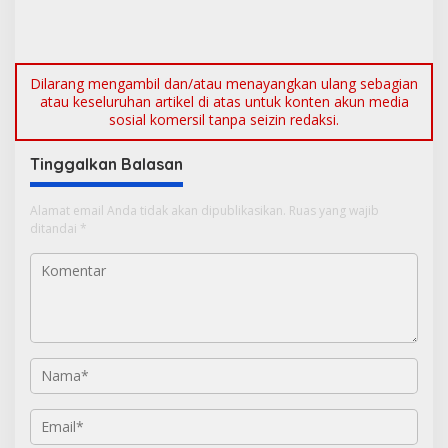
Masyarakat Jakarta
Dilarang mengambil dan/atau menayangkan ulang sebagian
atau keseluruhan artikel di atas untuk konten akun media
sosial komersil tanpa seizin redaksi.
Tinggalkan Balasan
Alamat email Anda tidak akan dipublikasikan.
Ruas yang wajib
ditandai
*