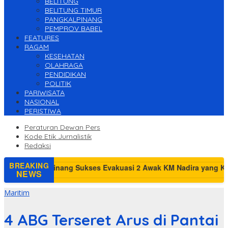
BELITUNG
BELITUNG TIMUR
PANGKALPINANG
PEMPROV BABEL
FEATURES
RAGAM
KESEHATAN
OLAHRAGA
PENDIDIKAN
POLITIK
PARIWISATA
NASIONAL
PERISTIWA
Peraturan Dewan Pers
Kode Etik Jurnalistik
Redaksi
BREAKING
NEWS
Maritim
4 ABG Terseret Arus di Pantai