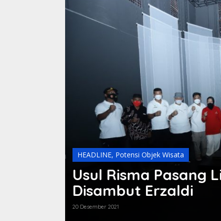
ng
HEADLINE
,
Potensi Objek Wisata
BPCB Jambi Garap 