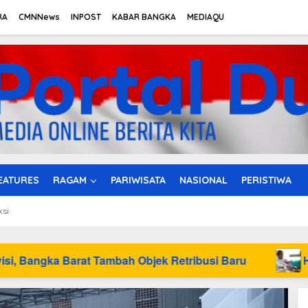
RA
CMNNews
INPOST
KABAR BANGKA
MEDIAQU
EATURES
RAGAM
PARIWISATA
NASIONAL
PERISTIWA
ksi
bah Objek Retribusi Baru
HUT ke-50 PT Timah Ha