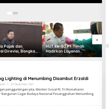
»
-50 PT Timah
Perpres Jadi Jalan Keluar
P
an Layanan
Tata Niaga Timah Belitung,
B
tan Gratis untuk
Bambang Patijaya Minta
D
akat Jakarta
Masyarakat Bersabar
K
g Lighting di Menumbing Disambut Erzaldi
sata
|
20 Desember 2021
O
L
n pengguntingan pita, Menteri Sosial RI, Tri Rismaharini
E
r Bangunan Cagar Budaya Nasional Pesanggrahan Menumbing,
H
R
E
D
A