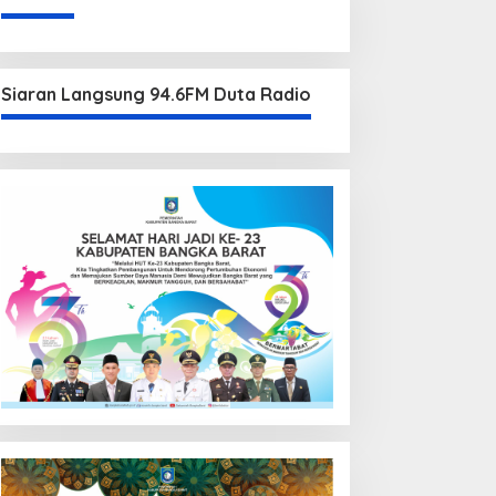
Siaran Langsung 94.6FM Duta Radio
HEADLINE
,
Potensi Objek Wisata
Usul Risma Pasang Lighting di
Disambut Erzaldi
 Desember 2021