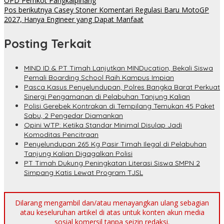
OPD Pemkot Pangkalpinang
Pos berikutnya
Casey Stoner Komentari Regulasi Baru MotoGP
2027, Hanya Engineer yang Dapat Manfaat
Posting Terkait
MIND ID & PT Timah Lanjutkan MINDucation, Bekali Siswa
Pemali Boarding School Raih Kampus Impian
Pasca Kasus Penyelundupan, Polres Bangka Barat Perkuat
Sinergi Pengamanan di Pelabuhan Tanjung Kalian
Polisi Gerebek Kontrakan di Tempilang Temukan 45 Paket
Sabu, 2 Pengedar Diamankan
Opini WTP: Ketika Standar Minimal Disulap Jadi
Komoditas Pencitraan
Penyelundupan 265 Kg Pasir Timah Ilegal di Pelabuhan
Tanjung Kalian Digagalkan Polisi
PT Timah Dukung Peningkatan Literasi Siswa SMPN 2
Simpang Katis Lewat Program TJSL
Dilarang mengambil dan/atau menayangkan ulang sebagian
atau keseluruhan artikel di atas untuk konten akun media
sosial komersil tanpa seizin redaksi.