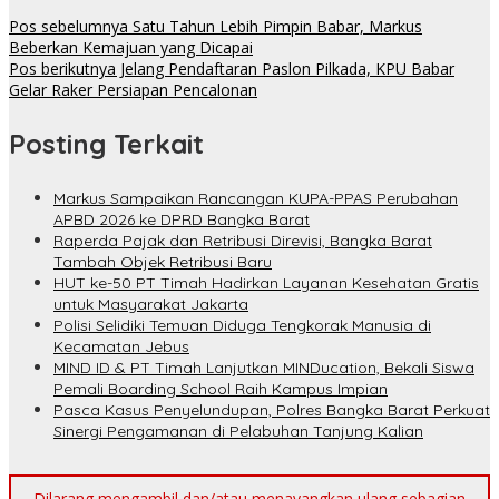
Pos sebelumnya
Satu Tahun Lebih Pimpin Babar, Markus
Beberkan Kemajuan yang Dicapai
Pos berikutnya
Jelang Pendaftaran Paslon Pilkada, KPU Babar
Gelar Raker Persiapan Pencalonan
Posting Terkait
Markus Sampaikan Rancangan KUPA-PPAS Perubahan
APBD 2026 ke DPRD Bangka Barat
Raperda Pajak dan Retribusi Direvisi, Bangka Barat
Tambah Objek Retribusi Baru
HUT ke-50 PT Timah Hadirkan Layanan Kesehatan Gratis
untuk Masyarakat Jakarta
Polisi Selidiki Temuan Diduga Tengkorak Manusia di
Kecamatan Jebus
MIND ID & PT Timah Lanjutkan MINDucation, Bekali Siswa
Pemali Boarding School Raih Kampus Impian
Pasca Kasus Penyelundupan, Polres Bangka Barat Perkuat
Sinergi Pengamanan di Pelabuhan Tanjung Kalian
Dilarang mengambil dan/atau menayangkan ulang sebagian