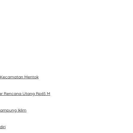
i Kecamatan Mentok
ar Rencana Utang Rp65 M
Kampung Iklim
iri