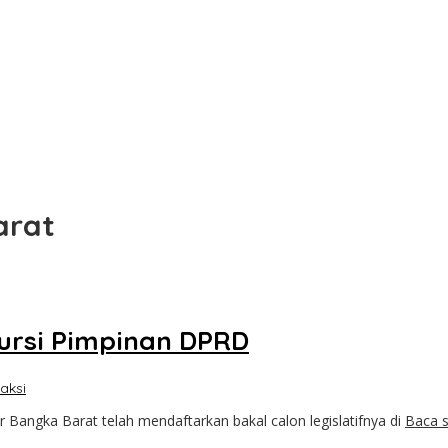
 ke DPRD Bangka Barat
 Retribusi Baru
asyarakat Jakarta
ebus
 Boarding School Raih Kampus Impian
arat
Kursi Pimpinan DPRD
aksi
angka Barat telah mendaftarkan bakal calon legislatifnya di
Baca 