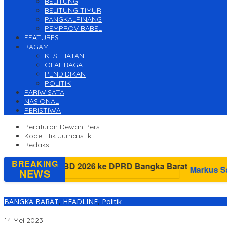
BELITUNG
BELITUNG TIMUR
PANGKALPINANG
PEMPROV BABEL
FEATURES
RAGAM
KESEHATAN
OLAHRAGA
PENDIDIKAN
POLITIK
PARIWISATA
NASIONAL
PERISTIWA
Peraturan Dewan Pers
Kode Etik Jurnalistik
Redaksi
BREAKING
Markus Sampaikan Ra
NEWS
BANGKA BARAT
,
HEADLINE
,
Politik
DPD II Partai Golkar Babar Incar Kursi Pimpinan DPRD
14 Mei 2023