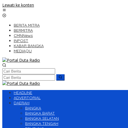
Lewati ke konten
BERITA MITRA
BERMITRA
CMNNews
INPOST
KABAR BANGKA
MEDIAQU
HEADLINE
ADVERTORIAL
DAERAH
BANGKA
BANGKA BARAT
BANGKA SELATAN
BANGKA TENGAH