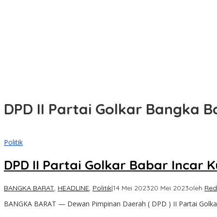
Markus Sampaikan Rancangan KUPA-PPAS Perubahan APBD 2026
Raperda Pajak dan Retribusi Direvisi, Bangka Barat Tambah Objek
HUT ke-50 PT Timah Hadirkan Layanan Kesehatan Gratis untuk M
Polisi Selidiki Temuan Diduga Tengkorak Manusia di Kecamatan J
MIND ID & PT Timah Lanjutkan MINDucation, Bekali Siswa Pemali
DPD II Partai Golkar Bangka B
Politik
DPD II Partai Golkar Babar Incar 
BANGKA BARAT
,
HEADLINE
,
Politik
|
14 Mei 2023
20 Mei 2023
oleh
Red
BANGKA BARAT — Dewan Pimpinan Daerah ( DPD ) II Partai Golkar B