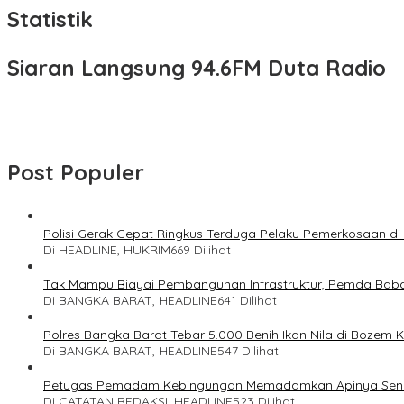
Statistik
Siaran Langsung 94.6FM Duta Radio
Post Populer
Polisi Gerak Cepat Ringkus Terduga Pelaku Pemerkosaan d
Di HEADLINE, HUKRIM
669 Dilihat
Tak Mampu Biayai Pembangunan Infrastruktur, Pemda Bab
Di BANGKA BARAT, HEADLINE
641 Dilihat
Polres Bangka Barat Tebar 5.000 Benih Ikan Nila di Bozem 
Di BANGKA BARAT, HEADLINE
547 Dilihat
Petugas Pemadam Kebingungan Memadamkan Apinya Send
Di CATATAN REDAKSI, HEADLINE
523 Dilihat