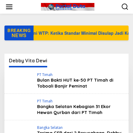
L
e
w
a
t
i
BREAKING
Opini WTP: Ketika Standar Minimal Disulap Jadi Komoditas
k
NEWS
e
k
o
n
Debby Vita Dewi
t
e
n
PT Timah
Bulan Bakti HUT ke-50 PT Timah di
Toboali Banjir Peminat
PT Timah
Bangka Selatan Kebagian 31 Ekor
Hewan Qurban dari PT Timah
Bangka Selatan
Terima CSR dari 2 Perusahaan, Debby: