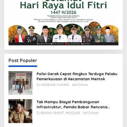
Post Populer
Polisi Gerak Cepat Ringkus Terduga Pelaku
Pemerkosaan di Kecamatan Mentok
Di HEADLINE, HUKRIM
669 Dilihat
Tak Mampu Biayai Pembangunan
Infrastruktur, Pemda Babar Rencana
Utang Rp65 M
Di BANGKA BARAT, HEADLINE
641 Dilihat