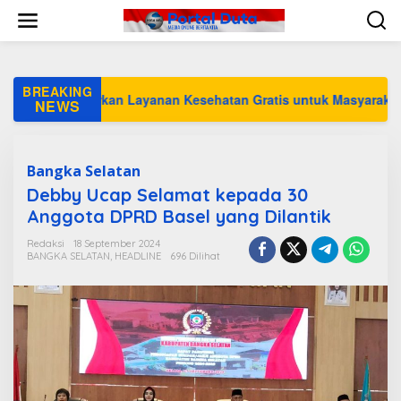
L
e
w
a
t
i
BREAKING
ah Hadirkan Layanan Kesehatan Gratis untuk Masyarakat Jakarta
k
NEWS
e
k
o
n
Bangka Selatan
t
Debby Ucap Selamat kepada 30
e
Anggota DPRD Basel yang Dilantik
n
Redaksi
18 September 2024
BANGKA SELATAN
,
HEADLINE
696 Dilihat