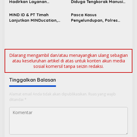
p
Hadirkan Layanan
Diduga Tengkorak Manusia
Kesehatan Gratis untuk
di Kecamatan Jebus
o
Masyarakat Jakarta
MIND ID & PT Timah
Pasca Kasus
s
Lanjutkan MINDucation,
Penyelundupan, Polres
Bekali Siswa Pemali
Bangka Barat Perkuat
Boarding School Raih
Sinergi Pengamanan di
Kampus Impian
Pelabuhan Tanjung Kalian
Dilarang mengambil dan/atau menayangkan ulang sebagian
atau keseluruhan artikel di atas untuk konten akun media
sosial komersil tanpa seizin redaksi.
Tinggalkan Balasan
Alamat email Anda tidak akan dipublikasikan.
Ruas yang wajib
ditandai
*