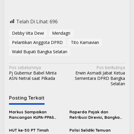
Telah Di Lihat:
696
Debby Vita Dewi
Mendagri
Pelantikan Anggota DPRD
Tito Karnavian
Wakil Bupati Bangka Selatan
N
Pos sebelumnya
Pos berikutnya
Pj Gubernur Babel Minta
Erwin Asmadi Jabat Ketua
a
ASN Netral saat Pilkada
Sementara DPRD Bangka
v
Selatan
i
Posting Terkait
g
a
Markus Sampaikan
Raperda Pajak dan
s
Rancangan KUPA-PPAS
Retribusi Direvisi, Bangka
Perubahan APBD 2026 ke
Barat Tambah Objek
i
DPRD Bangka Barat
Retribusi Baru
HUT ke-50 PT Timah
Polisi Selidiki Temuan