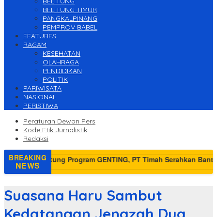
BELITUNG
BELITUNG TIMUR
PANGKALPINANG
PEMPROV BABEL
FEATURES
RAGAM
KESEHATAN
OLAHRAGA
PENDIDIKAN
POLITIK
PARIWISATA
NASIONAL
PERISTIWA
Peraturan Dewan Pers
Kode Etik Jurnalistik
Redaksi
BREAKING
NEWS
Suasana Haru Sambut
Kedatangan Jenazah Dua