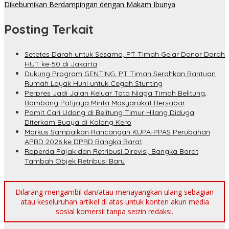
Dikebumikan Berdampingan dengan Makam Ibunya
Posting Terkait
Setetes Darah untuk Sesama, PT Timah Gelar Donor Darah
HUT ke-50 di Jakarta
Dukung Program GENTING, PT Timah Serahkan Bantuan
Rumah Layak Huni untuk Cegah Stunting
Perpres Jadi Jalan Keluar Tata Niaga Timah Belitung,
Bambang Patijaya Minta Masyarakat Bersabar
Pamit Cari Udang di Belitung Timur Hilang Diduga
Diterkam Buaya di Kolong Kero
Markus Sampaikan Rancangan KUPA-PPAS Perubahan
APBD 2026 ke DPRD Bangka Barat
Raperda Pajak dan Retribusi Direvisi, Bangka Barat
Tambah Objek Retribusi Baru
Dilarang mengambil dan/atau menayangkan ulang sebagian
atau keseluruhan artikel di atas untuk konten akun media
sosial komersil tanpa seizin redaksi.