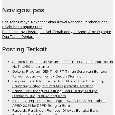
Navigasi pos
Pos sebelumnya
Alexander akan Kawal Rencana Pembangunan
Pelabuhan Tanjung Ular
Pos berikutnya
Bisnis Jual Beli Timah dengan Ahon, Amir Diganjar
Dua Tahun Penjara
Posting Terkait
Setetes Darah untuk Sesama, PT Timah Gelar Donor Darah
HUT ke-50 di Jakarta
Dukung Program GENTING, PT Timah Serahkan Bantuan
Rumah Layak Huni untuk Cegah Stunting
Perpres Jadi Jalan Keluar Tata Niaga Timah Belitung,
Bambang Patijaya Minta Masyarakat Bersabar
Pamit Cari Udang di Belitung Timur Hilang Diduga
Diterkam Buaya di Kolong Kero
Markus Sampaikan Rancangan KUPA-PPAS Perubahan
APBD 2026 ke DPRD Bangka Barat
Raperda Pajak dan Retribusi Direvisi, Bangka Barat