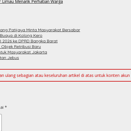
r Limau Menarik Perhatian Warga
bang Patijaya Minta Masyarakat Bersabar
 Buaya di Kolong Kero
 2026 ke DPRD Bangka Barat
 Objek Retribusi Baru
ntuk Masyarakat Jakarta
atan Jebus
ulang sebagian atau keseluruhan artikel di atas untuk konten akun me
dai
*