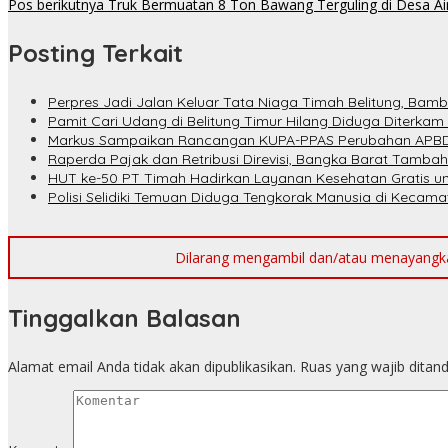
Pos berikutnya
Truk Bermuatan 8 Ton Bawang Terguling di Desa Ai
Posting Terkait
Perpres Jadi Jalan Keluar Tata Niaga Timah Belitung, Bam
Pamit Cari Udang di Belitung Timur Hilang Diduga Diterkam
Markus Sampaikan Rancangan KUPA-PPAS Perubahan APBD
Raperda Pajak dan Retribusi Direvisi, Bangka Barat Tambah
HUT ke-50 PT Timah Hadirkan Layanan Kesehatan Gratis u
Polisi Selidiki Temuan Diduga Tengkorak Manusia di Kecam
Dilarang mengambil dan/atau menayangkan 
Tinggalkan Balasan
Alamat email Anda tidak akan dipublikasikan.
Ruas yang wajib ditan