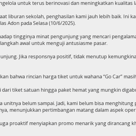
engelola untuk terus berinovasi dan meningkatkan kualitas 
aat liburan sekolah, penghasilan kami jauh lebih baik. Ini
las Adon pada Selasa (10/6/2025).
dap tingginya minat pengunjung yang mencari pengalaman
i langkah awal untuk menguji antusiasme pasar.
ngunjung. Jika responsnya positif, tidak menutup kemungk
n bahwa rincian harga tiket untuk wahana “Go Car” masih d
dari tiket satuan hingga paket hemat yang mungkin diga
ena unitnya belum sampai. Jadi, kami belum bisa menghitung
ya, menunjukkan pertimbangan matang dalam aspek opera
uga proaktif menyiapkan promo menarik yang dirancang k