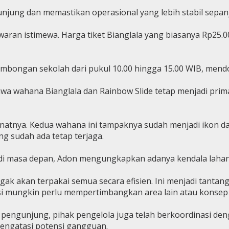
unjung dan memastikan operasional yang lebih stabil sepa
an istimewa. Harga tiket Bianglala yang biasanya Rp25.00
ombongan sekolah dari pukul 10.00 hingga 15.00 WIB, mend
a wahana Bianglala dan Rainbow Slide tetap menjadi prima
natnya. Kedua wahana ini tampaknya sudah menjadi ikon da
g sudah ada tetap terjaga.
s di masa depan, Adon mengungkapkan adanya kendala lahan
, nggak akan terpakai semua secara efisien. Ini menjadi ta
 mungkin perlu mempertimbangkan area lain atau konsep ya
engunjung, pihak pengelola juga telah berkoordinasi den
mengatasi potensi gangguan.