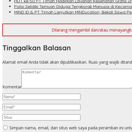
HUT ke-50 PT Timah Hadirkan Layanan Kesehatan Gratis u
Polisi Selidiki Temuan Diduga Tengkorak Manusia di Kecam
MIND ID & PT Timah Lanjutkan MINDucation, Bekali Siswa P
Dilarang mengambil dan/atau menayangkan 
Tinggalkan Balasan
Alamat email Anda tidak akan dipublikasikan.
Ruas yang wajib ditan
Komentar
Simpan nama, email, dan situs web saya pada peramban ini unt