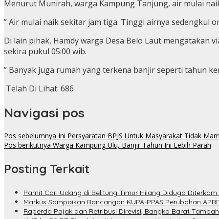
Menurut Munirah, warga Kampung Tanjung, air mulai naik 
” Air mulai naik sekitar jam tiga. Tinggi airnya sedengkul
Di lain pihak, Hamdy warga Desa Belo Laut mengatakan vi
sekira pukul 05:00 wib.
” Banyak juga rumah yang terkena banjir seperti tahun kema
Telah Di Lihat:
686
Navigasi pos
Pos sebelumnya
Ini Persyaratan BPJS Untuk Masyarakat Tidak Ma
Pos berikutnya
Warga Kampung Ulu, Banjir Tahun Ini Lebih Parah
Posting Terkait
Pamit Cari Udang di Belitung Timur Hilang Diduga Diterkam
Markus Sampaikan Rancangan KUPA-PPAS Perubahan APBD
Raperda Pajak dan Retribusi Direvisi, Bangka Barat Tambah