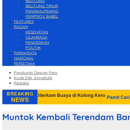
BELITUNG
BELITUNG TIMUR
PANGKALPINANG
PEMPROV BABEL
FEATURES
RAGAM
KESEHATAN
OLAHRAGA
PENDIDIKAN
POLITIK
PARIWISATA
NASIONAL
PERISTIWA
Peraturan Dewan Pers
Kode Etik Jurnalistik
Redaksi
BREAKING
Pamit Cari Udang di Belitung 
NEWS
Muntok Kembali Terendam Ban