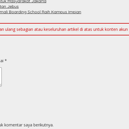
ntuk Masyarakat Jakarta
atan Jebus
emali Boarding School Raih Kampus Impian
ulang sebagian atau keseluruhan artikel di atas untuk konten akun me
dai
*
uk komentar saya berikutnya.