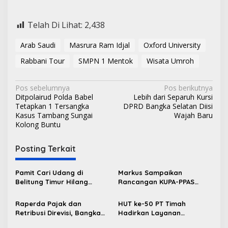
Telah Di Lihat:
2,438
Arab Saudi
Masrura Ram Idjal
Oxford University
Rabbani Tour
SMPN 1 Mentok
Wisata Umroh
N
Pos sebelumnya
Pos berikutnya
Ditpolairud Polda Babel
Lebih dari Separuh Kursi
a
Tetapkan 1 Tersangka
DPRD Bangka Selatan Diisi
v
Kasus Tambang Sungai
Wajah Baru
Kolong Buntu
i
g
Posting Terkait
a
s
Pamit Cari Udang di
Markus Sampaikan
Belitung Timur Hilang
Rancangan KUPA-PPAS
i
Diduga Diterkam Buaya di
Perubahan APBD 2026 ke
p
Kolong Kero
DPRD Bangka Barat
Raperda Pajak dan
HUT ke-50 PT Timah
Retribusi Direvisi, Bangka
Hadirkan Layanan
o
Barat Tambah Objek
Kesehatan Gratis untuk