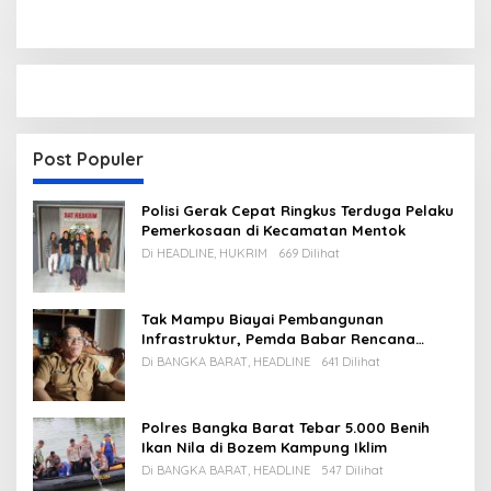
Post Populer
Polisi Gerak Cepat Ringkus Terduga Pelaku
Pemerkosaan di Kecamatan Mentok
Di HEADLINE, HUKRIM
669 Dilihat
Tak Mampu Biayai Pembangunan
Infrastruktur, Pemda Babar Rencana
Utang Rp65 M
Di BANGKA BARAT, HEADLINE
641 Dilihat
Polres Bangka Barat Tebar 5.000 Benih
Ikan Nila di Bozem Kampung Iklim
Di BANGKA BARAT, HEADLINE
547 Dilihat