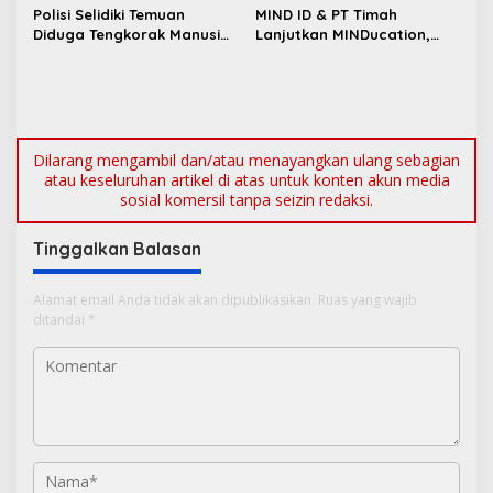
s
Retribusi Baru
Masyarakat Jakarta
Polisi Selidiki Temuan
MIND ID & PT Timah
Diduga Tengkorak Manusia
Lanjutkan MINDucation,
di Kecamatan Jebus
Bekali Siswa Pemali
Boarding School Raih
Kampus Impian
Dilarang mengambil dan/atau menayangkan ulang sebagian
atau keseluruhan artikel di atas untuk konten akun media
sosial komersil tanpa seizin redaksi.
Tinggalkan Balasan
Alamat email Anda tidak akan dipublikasikan.
Ruas yang wajib
ditandai
*