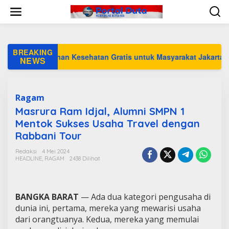
L
e
w
a
t
i
BREAKING
 Layanan Kesehatan Gratis untuk Masyarakat Jakarta
k
NEWS
e
k
o
n
Ragam
t
Masrura Ram Idjal, Alumni SMPN 1
e
Mentok Sukses Usaha Travel dengan
n
Rabbani Tour
Redaksi
4 Mei 2024
HEADLINE
,
RAGAM
2438 Dilihat
BANGKA BARAT
— Ada dua kategori pengusaha di
dunia ini, pertama, mereka yang mewarisi usaha
dari orangtuanya. Kedua, mereka yang memulai