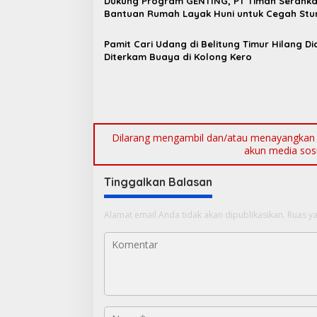
Dukung Program GENTING, PT Timah Serahk
i
Bantuan Rumah Layak Huni untuk Cegah Stu
p
o
Pamit Cari Udang di Belitung Timur Hilang D
Diterkam Buaya di Kolong Kero
s
Dilarang mengambil dan/atau menayangkan ul
akun media sosia
Tinggalkan Balasan
Alamat email Anda tidak akan dipublikasikan.
Ruas ya