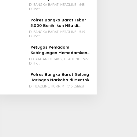
Pemda Babar Rencana Utang
Di BANGKA BARAT, HEADLINE
648
Dilihat
Rp65 M
Polres Bangka Barat Tebar
5.000 Benih Ikan Nila di
Bozem Kampung Iklim
Di BANGKA BARAT, HEADLINE
549
Dilihat
Petugas Pemadam
Kebingungan Memadamkan
Apinya Sendiri
Di CATATAN REDAKSI, HEADLINE
527
Dilihat
Polres Bangka Barat Gulung
Jaringan Narkoba di Mentok,
2 Pemain Besar Diamankan, 1
Di HEADLINE, HUKRIM
515 Dilihat
Bandar Masih Buron