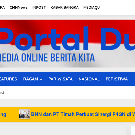
TRA
CMNNews
INPOST
KABAR BANGKA
MEDIAQU
EATURES
RAGAM
PARIWISATA
NASIONAL
PERISTIWA
ksi
N dan PT Timah Perkuat Sinergi P4GN di Wilayah Operasio