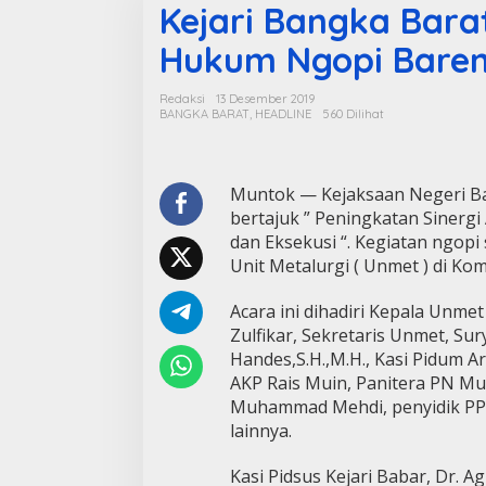
Kejari Bangka Bara
Hukum Ngopi Baren
Redaksi
13 Desember 2019
BANGKA BARAT
,
HEADLINE
560 Dilihat
Muntok — Kejaksaan Negeri Ba
bertajuk ” Peningkatan Siner
dan Eksekusi “. Kegiatan ngopi 
Unit Metalurgi ( Unmet ) di Kom
Acara ini dihadiri Kepala Unme
Zulfikar, Sekretaris Unmet, Sur
Handes,S.H.,M.H., Kasi Pidum A
AKP Rais Muin, Panitera PN M
Muhammad Mehdi, penyidik PPN
lainnya.
Kasi Pidsus Kejari Babar, Dr. A