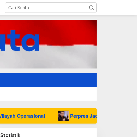
nal
Perpres Jadi Jalan Keluar Tata Niaga Timah 
Statistik