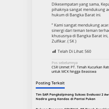
Dikesempatan yang sama, Kepal
pihaknya sangat mendukung ac
hukum di Bangka Barat ini.
” Kami sangat mendukung acara 
sinergi dari teman teman terh
khususnya di Bangka Barat ini,
Zulfikar. ( SK )
Telah Di Lihat:
560
N
Pos sebelumnya
CSR Unmet PT. Timah Kucurkan Rat
a
untuk MCK hingga Beasiswa
v
i
Posting Terkait
g
Tim SAR Pangkalpinang Sukses Evakuasi 2 A
a
Nadira yang Kandas di Pantai Pukan
s