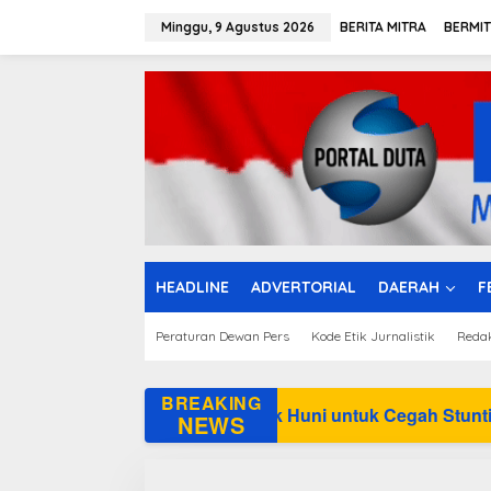
L
e
Minggu, 9 Agustus 2026
BERITA MITRA
BERMI
w
a
t
i
k
e
k
o
n
t
e
n
HEADLINE
ADVERTORIAL
DAERAH
F
Peraturan Dewan Pers
Kode Etik Jurnalistik
Reda
BREAKING
an Rumah Layak Huni untuk Cegah Stunting
BN
NEWS