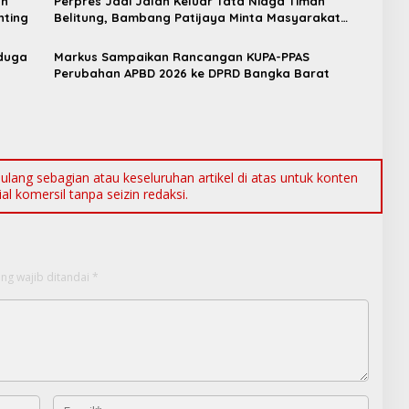
an
Perpres Jadi Jalan Keluar Tata Niaga Timah
nting
Belitung, Bambang Patijaya Minta Masyarakat
Bersabar
iduga
Markus Sampaikan Rancangan KUPA-PPAS
Perubahan APBD 2026 ke DPRD Bangka Barat
ang sebagian atau keseluruhan artikel di atas untuk konten
l komersil tanpa seizin redaksi.
ng wajib ditandai
*