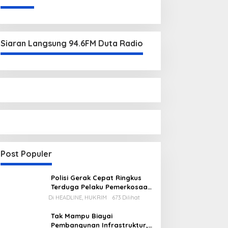
Siaran Langsung 94.6FM Duta Radio
Post Populer
Polisi Gerak Cepat Ringkus
Terduga Pelaku Pemerkosaan
di Kecamatan Mentok
Di HEADLINE, HUKRIM
673 Dilihat
Tak Mampu Biayai
Pembangunan Infrastruktur,