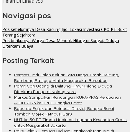
Telah Di Lihat:
759
Navigasi pos
Pos sebelumnya
Desa Kacung Jadi Lokasi Investasi CPO PT Bukit
Terang Sejahtera
Pos berikutnya
Warga Desa Menduk Hilang di Sungai, Diduga
Diterkam Buaya
Posting Terkait
Perpres Jadi Jalan Keluar Tata Niaga Timah Belitung,
Bambang Patijaya Minta Masyarakat Bersabar
Pamit Cari Udang di Belitung Timur Hilang Diduga
Diterkam Buaya di Kolong Kero
Markus Sampaikan Rancangan KUPA-PPAS Perubahan
APBD 2026 ke DPRD Bangka Barat
Raperda Pajak dan Retribusi Direvisi, Bangka Barat
Tambah Objek Retribusi Baru
HUT ke-50 PT Timah Hadirkan Layanan Kesehatan Gratis
untuk Masyarakat Jakarta
Polisi Selidiki Temuan Diduga Tengkorak Manusia di