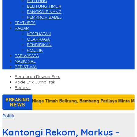
BELITUNG
BELITUNG TIMUR
PANGKALPINANG
PEMPROV BABEL
FEATURES
RAGAM
KESEHATAN
OLAHRAGA
PENDIDIKAN
POLITIK
PARIWISATA
NASIONAL
PERISTIWA
Peraturan Dewan Pers
Kode Etik Jurnalistik
Redaksi
BREAKING
NEWS
Politik
Kantongi Rekom, Markus –