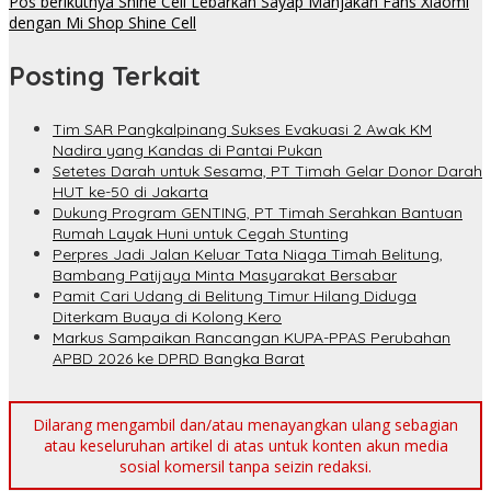
Pos berikutnya
Shine Cell Lebarkan Sayap Manjakan Fans Xiaomi
dengan Mi Shop Shine Cell
Posting Terkait
Tim SAR Pangkalpinang Sukses Evakuasi 2 Awak KM
Nadira yang Kandas di Pantai Pukan
Setetes Darah untuk Sesama, PT Timah Gelar Donor Darah
HUT ke-50 di Jakarta
Dukung Program GENTING, PT Timah Serahkan Bantuan
Rumah Layak Huni untuk Cegah Stunting
Perpres Jadi Jalan Keluar Tata Niaga Timah Belitung,
Bambang Patijaya Minta Masyarakat Bersabar
Pamit Cari Udang di Belitung Timur Hilang Diduga
Diterkam Buaya di Kolong Kero
Markus Sampaikan Rancangan KUPA-PPAS Perubahan
APBD 2026 ke DPRD Bangka Barat
Dilarang mengambil dan/atau menayangkan ulang sebagian
atau keseluruhan artikel di atas untuk konten akun media
sosial komersil tanpa seizin redaksi.