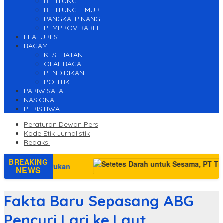
BELITUNG
BELITUNG TIMUR
PANGKALPINANG
PEMPROV BABEL
FEATURES
RAGAM
KESEHATAN
OLAHRAGA
PENDIDIKAN
POLITIK
PARIWISATA
NASIONAL
PERISTIWA
Peraturan Dewan Pers
Kode Etik Jurnalistik
Redaksi
BREAKING
ntai Pukan
NEWS
Fakta Baru Sepasang ABG
Pencuri Lari ke Laut