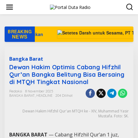
L
e
w
a
t
i
BREAKING
Pukan
k
NEWS
e
k
o
n
Bangka Barat
t
Dewan Hakim Optimis Cabang Hifzhil
e
Qur’an Bangka Belitung Bisa Bersaing
n
di MTQH Tingkat Nasional
Redaksi
8 November 2025
BANGKA BARAT
,
HEADLINE
204 Dilihat
Dewan Hakim Hifzhil Qur'an MTQH ke - XIV, Muhammad Yasir
Mustafa. Foto: SK.
BANGKA BARAT
— Cabang Hifzhil Qur’an 1 juz,