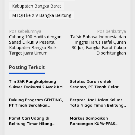
Kabupaten Bangka Barat
MTQH ke XIV Bangka Belitung
N
Pos sebelumnya
Pos berikutnya
Cabang 100 Hadits dengan
Tafsir Bahasa Indonesia dan
a
Sanad Diikuti 9 Peserta,
Inggris Harus Hafal Qur’an
v
Kabupaten Bangka Bidik
30 Juz, Bangka Barat Cukup
Target Juara Umum
Diperhitungkan
i
g
Posting Terkait
a
s
Tim SAR Pangkalpinang
Setetes Darah untuk
Sukses Evakuasi 2 Awak KM
Sesama, PT Timah Gelar
i
Nadira yang Kandas di
Donor Darah HUT ke-50 di
p
Pantai Pukan
Jakarta
Dukung Program GENTING,
Perpres Jadi Jalan Keluar
PT Timah Serahkan
Tata Niaga Timah Belitung,
o
Bantuan Rumah Layak Huni
Bambang Patijaya Minta
s
untuk Cegah Stunting
Masyarakat Bersabar
Pamit Cari Udang di
Markus Sampaikan
Belitung Timur Hilang
Rancangan KUPA-PPAS
Diduga Diterkam Buaya di
Perubahan APBD 2026 ke
Kolong Kero
DPRD Bangka Barat