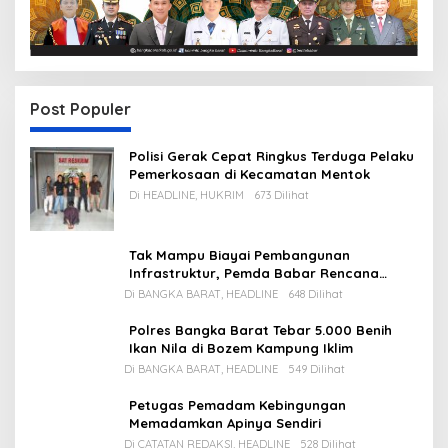
Post Populer
Polisi Gerak Cepat Ringkus Terduga Pelaku
Pemerkosaan di Kecamatan Mentok
Di HEADLINE, HUKRIM
673 Dilihat
Tak Mampu Biayai Pembangunan
Infrastruktur, Pemda Babar Rencana
Utang Rp65 M
Di BANGKA BARAT, HEADLINE
648 Dilihat
Polres Bangka Barat Tebar 5.000 Benih
Ikan Nila di Bozem Kampung Iklim
Di BANGKA BARAT, HEADLINE
549 Dilihat
Petugas Pemadam Kebingungan
Memadamkan Apinya Sendiri
Di CATATAN REDAKSI, HEADLINE
528 Dilihat