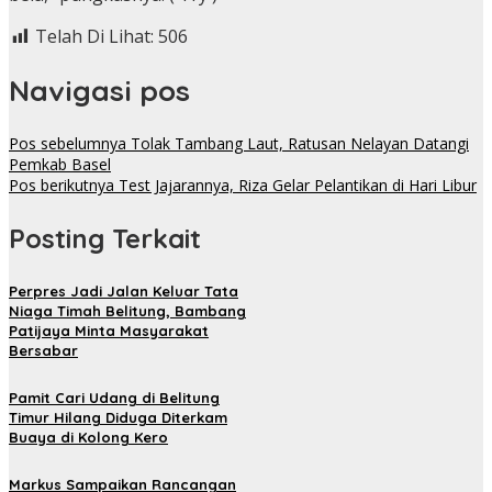
Telah Di Lihat:
506
Navigasi pos
Pos sebelumnya
Tolak Tambang Laut, Ratusan Nelayan Datangi
Pemkab Basel
Pos berikutnya
Test Jajarannya, Riza Gelar Pelantikan di Hari Libur
Posting Terkait
Perpres Jadi Jalan Keluar Tata
Niaga Timah Belitung, Bambang
Patijaya Minta Masyarakat
Bersabar
Pamit Cari Udang di Belitung
Timur Hilang Diduga Diterkam
Buaya di Kolong Kero
Markus Sampaikan Rancangan