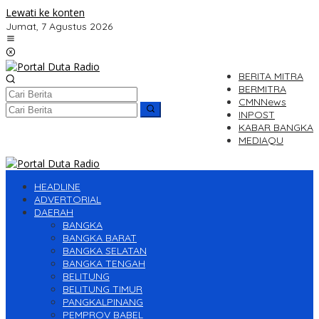
Lewati ke konten
Jumat, 7 Agustus 2026
BERITA MITRA
BERMITRA
CMNNews
INPOST
KABAR BANGKA
MEDIAQU
HEADLINE
ADVERTORIAL
DAERAH
BANGKA
BANGKA BARAT
BANGKA SELATAN
BANGKA TENGAH
BELITUNG
BELITUNG TIMUR
PANGKALPINANG
PEMPROV BABEL