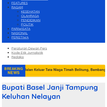
FEATURES
RAGAM
KESEHATAN
OLAHRAGA
PENDIDIKAN
POLITIK
PARIWISATA
NASIONAL
PERISTIWA
Peraturan Dewan Pers
Kode Etik Jurnalistik
Redaksi
BREAKING
NEWS
Bupati Basel Janji Tampung
Keluhan Nelayan