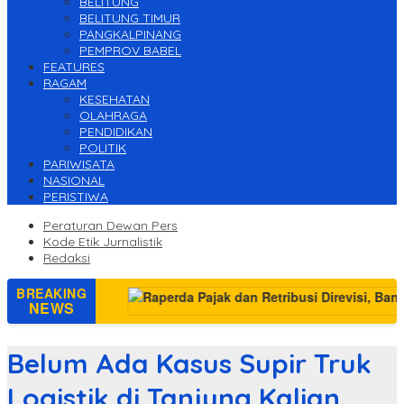
BELITUNG
BELITUNG TIMUR
PANGKALPINANG
PEMPROV BABEL
FEATURES
RAGAM
KESEHATAN
OLAHRAGA
PENDIDIKAN
POLITIK
PARIWISATA
NASIONAL
PERISTIWA
Peraturan Dewan Pers
Kode Etik Jurnalistik
Redaksi
BREAKING
arat
NEWS
Belum Ada Kasus Supir Truk
Logistik di Tanjung Kalian