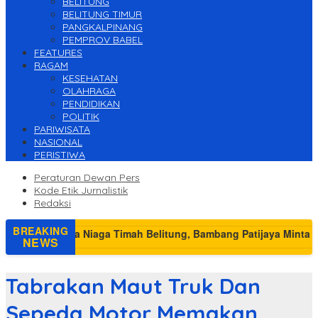
BELITUNG
BELITUNG TIMUR
PANGKALPINANG
PEMPROV BABEL
FEATURES
RAGAM
KESEHATAN
OLAHRAGA
PENDIDIKAN
POLITIK
PARIWISATA
NASIONAL
PERISTIWA
Peraturan Dewan Pers
Kode Etik Jurnalistik
Redaksi
BREAKING
NEWS
Tabrakan Maut Truk Dan
Sepeda Motor Memakan