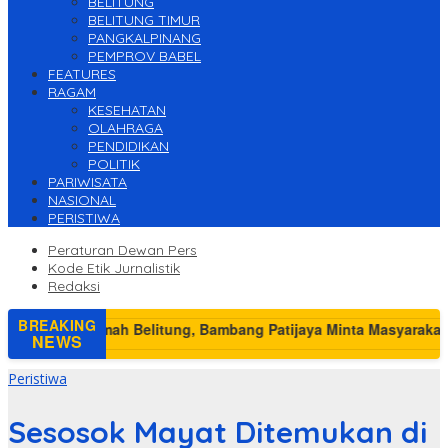
BELITUNG
BELITUNG TIMUR
PANGKALPINANG
PEMPROV BABEL
FEATURES
RAGAM
KESEHATAN
OLAHRAGA
PENDIDIKAN
POLITIK
PARIWISATA
NASIONAL
PERISTIWA
Peraturan Dewan Pers
Kode Etik Jurnalistik
Redaksi
BREAKING
NEWS
Peristiwa
Sesosok Mayat Ditemukan di