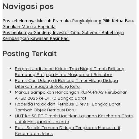
Navigasi pos
Pos sebelumnya
Muslub Pramuka Pangkalpinang Pilih Ketua Baru
Gantikan Monica Haprinda
Pos berikutnya
Gandeng Investor Cina, Gubernur Babel Ingin
Kembangkan Kawasan Pasir Padi
Posting Terkait
Perpres Jadi Jalan Keluar Tata Niaga Timah Belitung,
Bambang Patijaya Minta Masyarakat Bersabar
Pamit Cari Udang di Belitung Timur Hilang Diduga
Diterkam Buaya di Kolong Kero
Markus Sampaikan Rancangan KUPA-PPAS Perubahan
APBD 2026 ke DPRD Bangka Barat
Raperda Pajak dan Retribusi Direvisi, Bangka Barat
Tambah Objek Retribusi Baru
HUT ke-50 PT Timah Hadirkan Layanan Kesehatan Gratis
untuk Masyarakat Jakarta
Polisi Selidiki Temuan Diduga Tengkorak Manusia di
Kecamatan Jebus