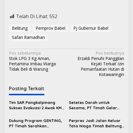
Telah Di Lihat:
552
Belitung
Pemprov Babel
Pj Gubernur Babel
Safari Ramadhan
N
Pos sebelumnya
Pos berikutnya
Stok LPG 3 Kg Aman,
Erzaldi Penuhi Panggilan
a
Pertamina Imbau Warga
Kejati Terkait Izin
v
Tidak Beli di Warung
Pemanfaatan Hutan di
Kotawaringin
i
g
Posting Terkait
a
s
Tim SAR Pangkalpinang
Setetes Darah untuk
Sukses Evakuasi 2 Awak KM
Sesama, PT Timah Gelar
i
Nadira yang Kandas di
Donor Darah HUT ke-50 di
p
Pantai Pukan
Jakarta
Dukung Program GENTING,
Perpres Jadi Jalan Keluar
PT Timah Serahkan
Tata Niaga Timah Belitung,
o
Bantuan Rumah Layak Huni
Bambang Patijaya Minta