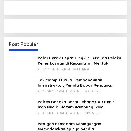
Post Populer
Polisi Gerak Cepat Ringkus Terduga Pelaku
Pemerkosaan di Kecamatan Mentok
Di HEADLINE, HUKRIM
674 Dilihat
Tak Mampu Biayai Pembangunan
Infrastruktur, Pemda Babar Rencana
Utang Rp65 M
Di BANGKA BARAT, HEADLINE
649 Dilihat
Polres Bangka Barat Tebar 5.000 Benih
Ikan Nila di Bozem Kampung Iklim
Di BANGKA BARAT, HEADLINE
549 Dilihat
Petugas Pemadam Kebingungan
Memadamkan Apinya Sendiri