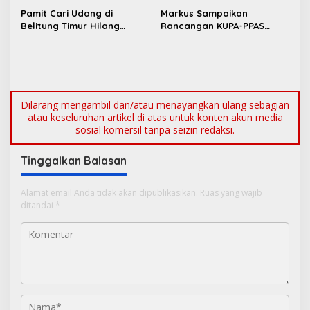
s
untuk Cegah Stunting
Masyarakat Bersabar
Pamit Cari Udang di
Markus Sampaikan
Belitung Timur Hilang
Rancangan KUPA-PPAS
Diduga Diterkam Buaya di
Perubahan APBD 2026 ke
Kolong Kero
DPRD Bangka Barat
Dilarang mengambil dan/atau menayangkan ulang sebagian
atau keseluruhan artikel di atas untuk konten akun media
sosial komersil tanpa seizin redaksi.
Tinggalkan Balasan
Alamat email Anda tidak akan dipublikasikan.
Ruas yang wajib
ditandai
*