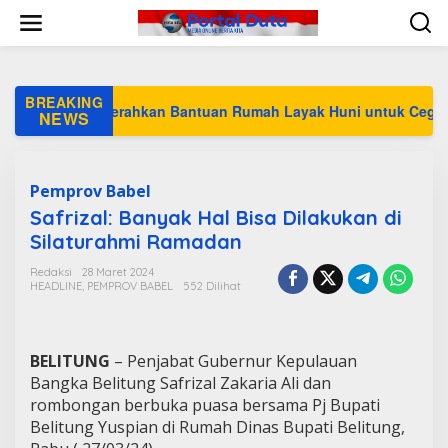
L
e
w
a
t
i
BREAKING
T Timah Serahkan Bantuan Rumah Layak Huni untuk Cegah Stun
k
NEWS
e
k
o
n
Pemprov Babel
t
Safrizal: Banyak Hal Bisa Dilakukan di
e
Silaturahmi Ramadan
n
Redaksi
28 Maret 2024
HEADLINE
,
PEMPROV BABEL
552 Dilihat
BELITUNG
– Penjabat Gubernur Kepulauan
Bangka Belitung Safrizal Zakaria Ali dan
rombongan berbuka puasa bersama Pj Bupati
Belitung Yuspian di Rumah Dinas Bupati Belitung,