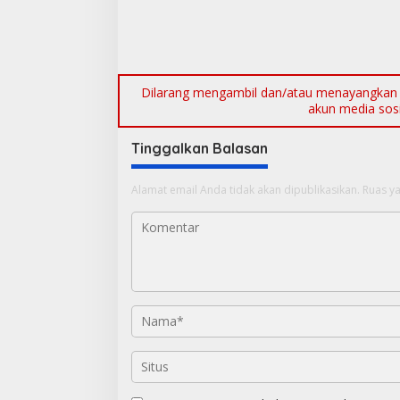
s
Dilarang mengambil dan/atau menayangkan ul
akun media sosia
Tinggalkan Balasan
Alamat email Anda tidak akan dipublikasikan.
Ruas ya