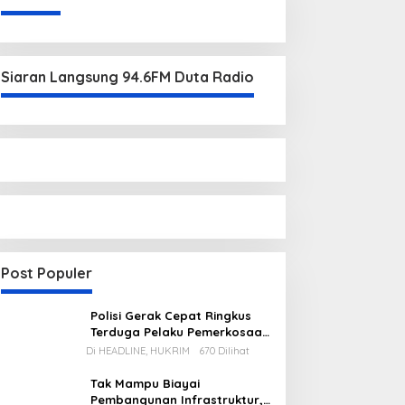
Siaran Langsung 94.6FM Duta Radio
Post Populer
Polisi Gerak Cepat Ringkus
Terduga Pelaku Pemerkosaan
di Kecamatan Mentok
Di HEADLINE, HUKRIM
670 Dilihat
Tak Mampu Biayai
Pembangunan Infrastruktur,