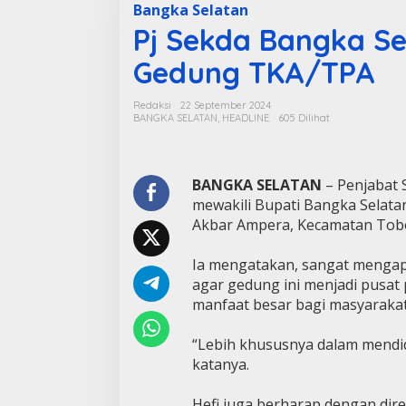
Bangka Selatan
Pj Sekda Bangka Se
Gedung TKA/TPA
Redaksi
22 September 2024
BANGKA SELATAN
,
HEADLINE
605 Dilihat
BANGKA SELATAN
– Penjabat 
mewakili Bupati Bangka Selat
Akbar Ampera, Kecamatan Toboa
Ia mengatakan, sangat menga
agar gedung ini menjadi pusat
manfaat besar bagi masyarakat 
“Lebih khususnya dalam mendidik
katanya.
Hefi juga berharap dengan dir