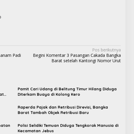
o
Pos berikutnya
nanam Padi
Begini Komentar 3 Pasangan Cakada Bangka
Barat setelah Kantongi Nomor Urut
Pamit Cari Udang di Belitung Timur Hilang Diduga
at
Diterkam Buaya di Kolong Kero
Raperda Pajak dan Retribusi Direvisi, Bangka
t
Barat Tambah Objek Retribusi Baru
hatan
Polisi Selidiki Temuan Diduga Tengkorak Manusia di
Kecamatan Jebus