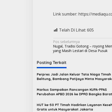
Link sumber: https://mediaqu.c
Telah Di Lihat:
605
N
Pos sebelumnya
Nugal, Tradisi Gotong – royong Me
a
yang Masih Lestari di Desa Pusuk
v
i
Posting Terkait
g
Perpres Jadi Jalan Keluar Tata Niaga Timah
a
Belitung, Bambang Patijaya Minta Masyarak
s
Bersabar
Markus Sampaikan Rancangan KUPA-PPAS
i
Perubahan APBD 2026 ke DPRD Bangka Bara
p
o
HUT ke-50 PT Timah Hadirkan Layanan Kese
Gratis untuk Masyarakat Jakarta