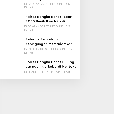
Pemda Babar Rencana Utang
Di BANGKA BARAT, HEADLINE
647
Dilihat
Rp65 M
Polres Bangka Barat Tebar
5.000 Benih Ikan Nila di
Bozem Kampung Iklim
Di BANGKA BARAT, HEADLINE
548
Dilihat
Petugas Pemadam
Kebingungan Memadamkan
Apinya Sendiri
Di CATATAN REDAKSI, HEADLINE
525
Dilihat
Polres Bangka Barat Gulung
Jaringan Narkoba di Mentok,
2 Pemain Besar Diamankan, 1
Di HEADLINE, HUKRIM
515 Dilihat
Bandar Masih Buron