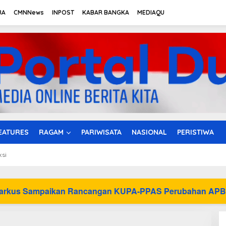
RA
CMNNews
INPOST
KABAR BANGKA
MEDIAQU
EATURES
RAGAM
PARIWISATA
NASIONAL
PERISTIWA
ksi
an Rancangan KUPA-PPAS Perubahan APBD 2026 ke DPRD