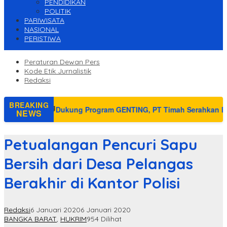
PENDIDIKAN
POLITIK
PARIWISATA
NASIONAL
PERISTIWA
Peraturan Dewan Pers
Kode Etik Jurnalistik
Redaksi
BREAKING
am GENTING, PT Timah Serahkan Bantuan Rumah Layak Huni unt
NEWS
Petualangan Pencuri Sapu
Bersih dari Desa Pelangas
Berakhir di Kantor Polisi
Redaksi
6 Januari 2020
6 Januari 2020
BANGKA BARAT
,
HUKRIM
954 Dilihat